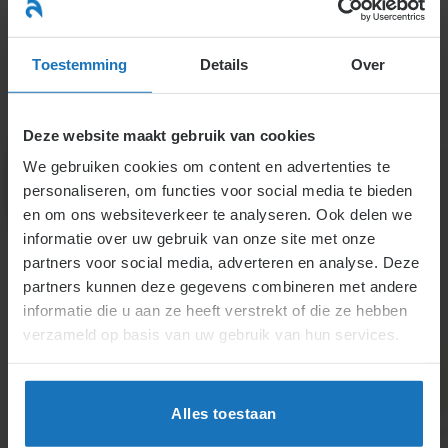
Ga
naar
menu
inhoud
Toestemming
Details
Over
Deze website maakt gebruik van cookies
We gebruiken cookies om content en advertenties te
personaliseren, om functies voor social media te bieden
en om ons websiteverkeer te analyseren. Ook delen we
informatie over uw gebruik van onze site met onze
Opkomen tegen
partners voor social media, adverteren en analyse. Deze
partners kunnen deze gegevens combineren met andere
ontslag zonder
informatie die u aan ze heeft verstrekt of die ze hebben
toestemming UWV
verzameld op basis van uw gebruik van hun services.
Bij ontslag zonder UWV-toestemming kan de
werknemer vernietiging eisen, samen met loon en
Alles toestaan
tewerkstelling. Het alternatief is het om