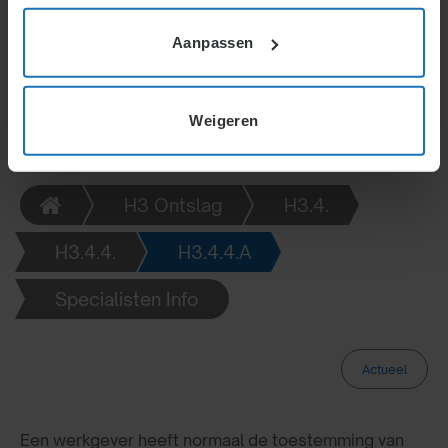
transitievergoeding of billijke vergoeding aan te
vragen. De vervaltermijn is 2 maanden.
Aanpassen
Weigeren
H3 Ontslag
H3.4.
H3.4.4.
H3.4.4.A
Specialisten Info
Actueel
Een werkgever heeft normaal de toestemming van