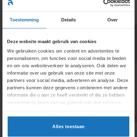
Ga
naar
menu
inhoud
Toestemming
Details
Over
Deze website maakt gebruik van cookies
We gebruiken cookies om content en advertenties te
personaliseren, om functies voor social media te bieden
en om ons websiteverkeer te analyseren. Ook delen we
informatie over uw gebruik van onze site met onze
Opleiding specialist
partners voor social media, adverteren en analyse. Deze
partners kunnen deze gegevens combineren met andere
arbeidsrecht
informatie die u aan ze heeft verstrekt of die ze hebben
verzameld op basis van uw gebruik van hun services.
Alles toestaan
Keuzewijzer en overzicht