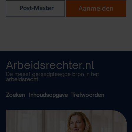
Arbeidsrechter.nl
De meest geraadpleegde bron in het
arbeidsrecht.
Zoeken
Inhoudsopgave
Trefwoorden