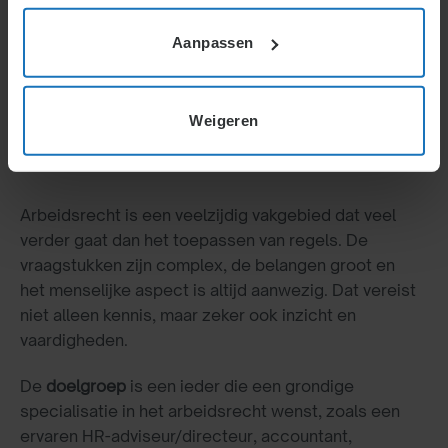
Aanpassen
Specialist arbeidsrecht
Een erkende studie arbeidsrecht
Weigeren
Post-master
Arbeidsrecht is een veelzijdig vakgebied dat veel
verder gaat dan het toepassen van regels. De
vraagstukken zijn complex, de belangen groot en
het menselijke aspect is altijd aanwezig. Dat vereist
niet alleen kennis, maar zeker ook inzicht en
vaardigheden.
De
doelgroep
is een ieder die een grondige
specialisatie in het arbeidsrecht wenst, zoals een
ervaren HR-adviseur/directeur, accountant,