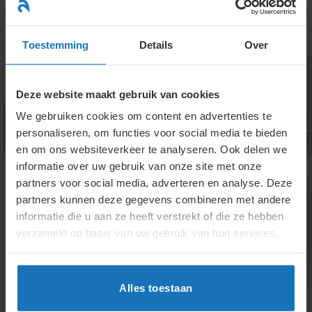
Ga
naar
menu
inhoud
Toestemming
Details
Over
Deze website maakt gebruik van cookies
We gebruiken cookies om content en advertenties te
personaliseren, om functies voor social media te bieden
en om ons websiteverkeer te analyseren. Ook delen we
informatie over uw gebruik van onze site met onze
Wat valt onder het
partners voor social media, adverteren en analyse. Deze
partners kunnen deze gegevens combineren met andere
begrip omzet?
informatie die u aan ze heeft verstrekt of die ze hebben
verzameld op basis van uw gebruik van hun services.
Omzet is de totale inkomsten van een bedrijf en
bepaalt niet direct de winst. Bij een ontslagaanvraag
wegens werkvermindering moet de werkgever aan
Alles toestaan
UWV een gedetailleerd financieel overzicht over de
afgelopen 18 maanden aanleveren, inclusief