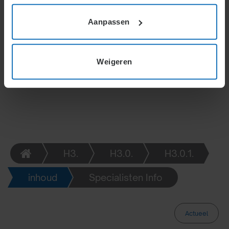
weggevallen omzet en kostenontwikkelingen per
maand.
Aanpassen
Weigeren
H3.
H3.0.
H3.0.1.
inhoud
Specialisten Info
Actueel