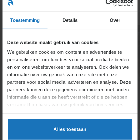
Ga
naar
menu
inhoud
Toestemming
Details
Over
Deze website maakt gebruik van cookies
We gebruiken cookies om content en advertenties te
personaliseren, om functies voor social media te bieden
en om ons websiteverkeer te analyseren. Ook delen we
informatie over uw gebruik van onze site met onze
partners voor social media, adverteren en analyse. Deze
Concurrentiebeding
partners kunnen deze gegevens combineren met andere
Een concurrentiebeding is een bepaling die een
informatie die u aan ze heeft verstrekt of die ze hebben
medewerker verbiedt om bij een concurrent aan de
verzameld op basis van uw gebruik van hun services.
slag te gaan of om voor zichzelf te beginnen (in
dezelfde branche). Er gelden regels voor de
geldigheid van het beding, voor het nakomen en
Alles toestaan
afkomen van een concurrentiebeding. Een