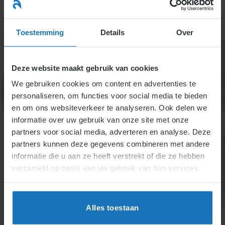
Ga
naar
menu
inhoud
Toestemming
Details
Over
Deze website maakt gebruik van cookies
We gebruiken cookies om content en advertenties te
personaliseren, om functies voor social media te bieden
en om ons websiteverkeer te analyseren. Ook delen we
informatie over uw gebruik van onze site met onze
Wat houdt een
partners voor social media, adverteren en analyse. Deze
partners kunnen deze gegevens combineren met andere
prognose van de
informatie die u aan ze heeft verstrekt of die ze hebben
resultatenrekening in?
verzameld op basis van uw gebruik van hun services.
De resultatenrekening geeft inzicht in de financiële
situatie van een bedrijf. UWV vereist prognoses voor
Alles toestaan
26 weken bij gewijzigd en ongewijzigd beleid.