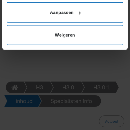
Werkgevers moeten aantonen hoe
kostenbesparingen de financiële gezondheid
Aanpassen
beïnvloeden. Ook de resultatenrekening van het
lopende boekjaar moet worden ingediend.
Weigeren
H3.
H3.0.
H3.0.1.
inhoud
Specialisten Info
Actueel