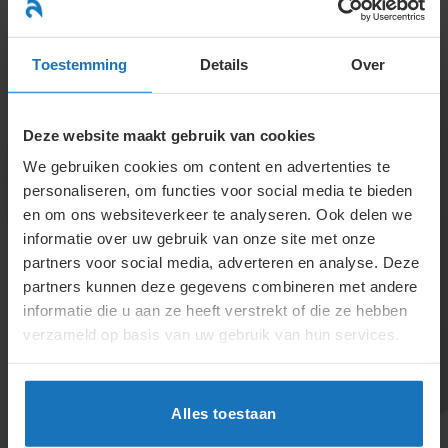
Ga
naar
menu
inhoud
Toestemming
Details
Over
Deze website maakt gebruik van cookies
We gebruiken cookies om content en advertenties te
personaliseren, om functies voor social media te bieden
en om ons websiteverkeer te analyseren. Ook delen we
informatie over uw gebruik van onze site met onze
Wat is het BSN-
partners voor social media, adverteren en analyse. Deze
partners kunnen deze gegevens combineren met andere
nummer van de
informatie die u aan ze heeft verstrekt of die ze hebben
werknemer?
verzameld op basis van uw gebruik van hun services.
Het BSN is een persoonlijk nummer van 9 cijfers en
essentieel bij ontslagaanvragen via het UWV.
Alles toestaan
Hiermee wordt de werknemer correct