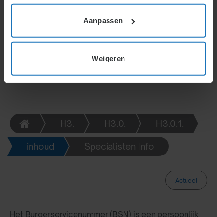
geïdentificeerd. Werkgevers moeten het BSN
invullen op formulier A om de ontslagaanvraag in te
Aanpassen
dienen. Dit geldt voor ontslag om
bedrijfseconomische redenen en langdurige ziekte.
Weigeren
H3.
H3.0.
H3.0.1.
inhoud
Specialisten Info
Actueel
Het Burgerservicenummer (BSN) is een persoonlijk