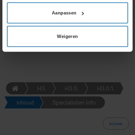
uitstel aanvragen om te onderhandelen. Bij
Aanpassen
overeenstemming vraagt de werkgever nogmaals 14
dagen uitstel vanwege de wettelijke bedenktijd van
de werknemer. Formulieren B en C volgen bij geen
akkoord.
Weigeren
H3.
H3.0.
H3.0.1.
inhoud
Specialisten Info
Actueel