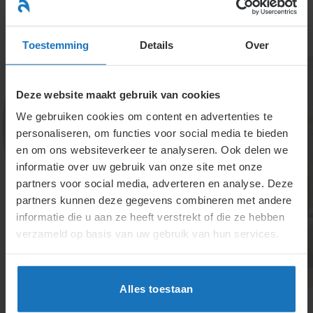
Ga
naar
menu
inhoud
Toestemming
Details
Over
Deze website maakt gebruik van cookies
We gebruiken cookies om content en advertenties te
personaliseren, om functies voor social media te bieden
en om ons websiteverkeer te analyseren. Ook delen we
informatie over uw gebruik van onze site met onze
Kun je uitstel vragen bij
partners voor social media, adverteren en analyse. Deze
partners kunnen deze gegevens combineren met andere
het UWV voor de
informatie die u aan ze heeft verstrekt of die ze hebben
onderhandeling over
verzameld op basis van uw gebruik van hun services.
ontslag?
Alles toestaan
Bij ontslag via een vaststellingsovereenkomst kan de
werkgever formulier A indienen en direct 14 dagen