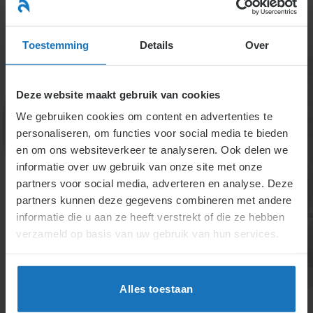
Ga
naar
menu
inhoud
Toestemming
Details
Over
Deze website maakt gebruik van cookies
We gebruiken cookies om content en advertenties te
personaliseren, om functies voor social media te bieden
en om ons websiteverkeer te analyseren. Ook delen we
informatie over uw gebruik van onze site met onze
Wat ziet het UWV als
partners voor social media, adverteren en analyse. Deze
partners kunnen deze gegevens combineren met andere
de onderneming waar
informatie die u aan ze heeft verstrekt of die ze hebben
ontslagen vallen?
verzameld op basis van uw gebruik van hun services.
Een onderneming is gelijk aan de formele werkgever,
niet aan bedrijfsvestigingen. UWV beoordeelt
Alles toestaan
ontslagen per zelfstandig bedrijfsonderdeel als een