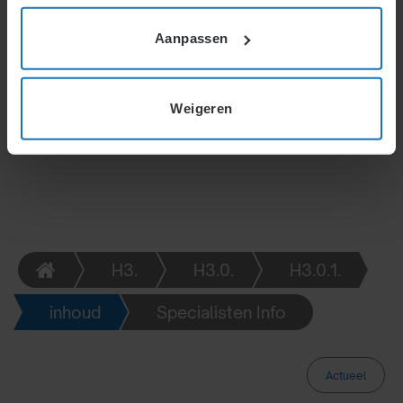
aparte economische beoordeling mogelijk is. Het
afspiegelingsbeginsel geldt binnen de onderneming,
Aanpassen
tenzij uitzonderingen spelen, zoals verspreiding van
werkzaamheden over meerdere locaties.
Weigeren
H3.
H3.0.
H3.0.1.
inhoud
Specialisten Info
Actueel