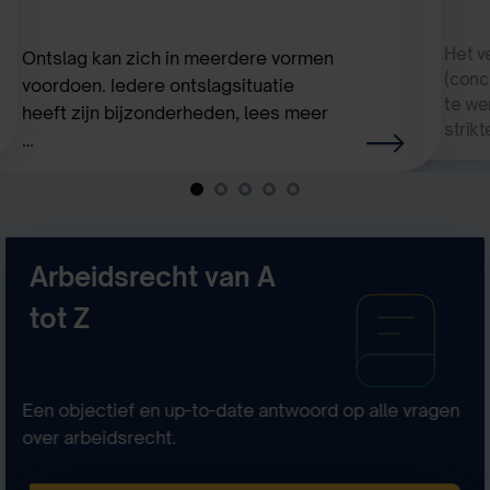
Het v
Ontslag kan zich in meerdere vormen
(conc
voordoen. Iedere ontslagsituatie
te wer
heeft zijn bijzonderheden, lees meer
strik
…
Arbeidsrecht van A
tot Z
Een objectief en up-to-date antwoord op alle vragen
over arbeidsrecht.