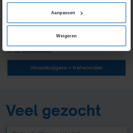
Aanpassen
Zoeken
Weigeren
Of zoek via
de
inhoudsopgave
of de
trefwoorden
Inhoudsopgave + trefwoorden
Veel gezocht