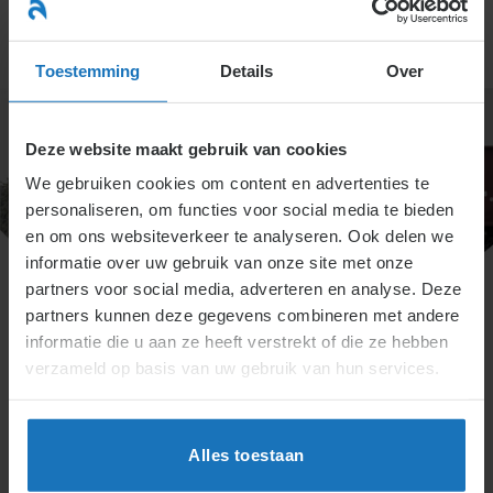
Ga
naar
menu
inhoud
Toestemming
Details
Over
Deze website maakt gebruik van cookies
We gebruiken cookies om content en advertenties te
personaliseren, om functies voor social media te bieden
en om ons websiteverkeer te analyseren. Ook delen we
informatie over uw gebruik van onze site met onze
partners voor social media, adverteren en analyse. Deze
partners kunnen deze gegevens combineren met andere
informatie die u aan ze heeft verstrekt of die ze hebben
De meest geraadpleegde
verzameld op basis van uw gebruik van hun services.
bron in het arbeidsrecht
Alles toestaan