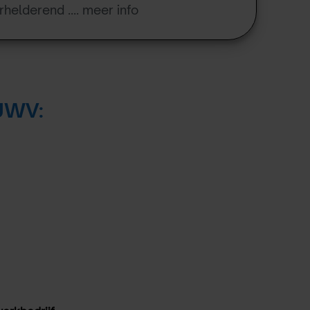
rhelderend .... meer info
 UWV: