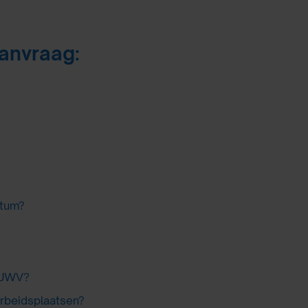
anvraag:
atum?
t UWV?
 arbeidsplaatsen?