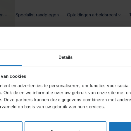
en
Specialist raadplegen
Opleidingen arbeidsrecht
oontransparantie
Ziekte
Meer
Details
en overgang
 van cookies
ent en advertenties te personaliseren, om functies voor social
. Ook delen we informatie over uw gebruik van onze site met on
ing in?
e. Deze partners kunnen deze gegevens combineren met andere i
erzameld op basis van uw gebruik van hun services.
ers, inclusief rechten en
kgever. Ontslag om deze