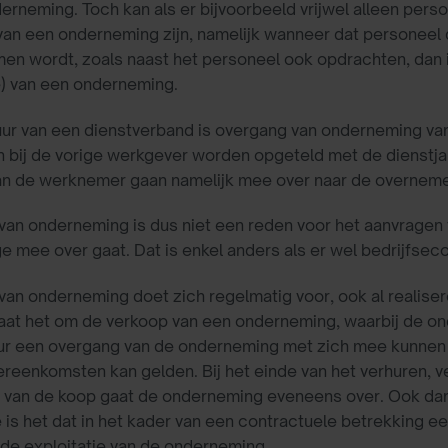
erneming. Toch kan als er bijvoorbeeld vrijwel alleen pers
an een onderneming zijn, namelijk wanneer dat personeel de
n wordt, zoals naast het personeel ook opdrachten, dan is
e) van een onderneming.
ur van een dienstverband is overgang van onderneming van 
n bij de vorige werkgever worden opgeteld met de dienstjar
van de werknemer gaan namelijk mee over naar de overneme
an onderneming is dus niet een reden voor het aanvragen 
 mee over gaat. Dat is enkel anders als er wel bedrijfsec
an onderneming doet zich regelmatig voor, ook al realiseren
aat het om de verkoop van een onderneming, waarbij de on
ur een overgang van de onderneming met zich mee kunnen 
reenkomsten kan gelden. Bij het einde van het verhuren, ve
 van de koop gaat de onderneming eveneens over. Ook dan
is het dat in het kader van een contractuele betrekking 
r de exploitatie van de onderneming.