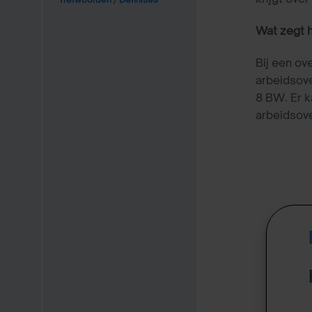
Wat zegt 
Bij een o
arbeidsove
8 BW. Er k
arbeidsov