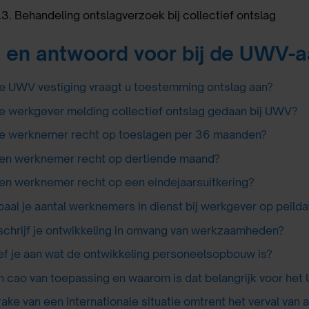
.3.
Behandeling ontslagverzoek bij collectief ontslag
 en antwoord voor bij de UWV-a
ke UWV vestiging vraagt u toestemming ontslag aan?
e werkgever melding collectief ontslag gedaan bij UWV?
e werknemer recht op toeslagen per 36 maanden?
en werknemer recht op dertiende maand?
en werknemer recht op een eindejaarsuitkering?
aal je aantal werknemers in dienst bij werkgever op peild
chrijf je ontwikkeling in omvang van werkzaamheden?
f je aan wat de ontwikkeling personeelsopbouw is?
en cao van toepassing en waarom is dat belangrijk voor he
rake van een internationale situatie omtrent het verval van