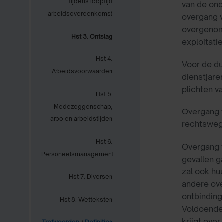
tijdens looptijd
van de ond
arbeidsovereenkomst
overgang v
overgenome
Hst 3. Ontslag
exploitati
Hst 4.
Voor de du
Arbeidsvoorwaarden
dienstjare
plichten 
Hst 5.
Medezeggenschap,
Overgang v
arbo en arbeidstijden
rechtswege
Hst 6.
Overgang v
Personeelsmanagement
gevallen g
zal ook hu
Hst 7. Diversen
andere ove
ontbinding
Hst 8. Wetteksten
Voldoende 
krijgt ove
Trefwoorden
/
Definities