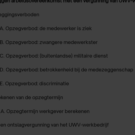
gen arbeidsovereenkomst met een vergunning van UWV-w
eggingsverboden
.A.
Opzegverbod: de medewerker is ziek
.B.
Opzegverbod: zwangere medewerkster
.C.
Opzegverbod: (buitenlandse) militaire dienst
.D.
Opzegverbod: betrokkenheid bij de medezeggenschap
E.
Opzegverbod: discriminatie
kenen van de opzegtermijn
.A.
Opzegtermijn werkgever berekenen
gen ontslagvergunning van het UWV-werkbedrijf