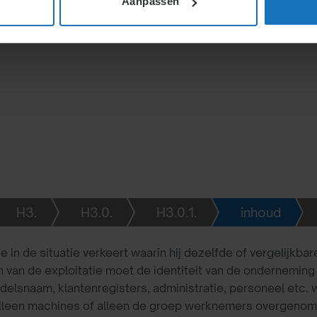
Aanpassen
nomische gronden zijn.
bij de nieuwe werkgever.
H3.
H3.0.
H3.0.1.
inhoud
ng van de onderneming is sprake wanneer de overnemer is 
 in de situatie verkeert waarin hij dezelfde of vergelijkbare
van de exploitatie moet de identiteit van de onderneming be
ndelsnaam, klantenregisters, administratie, personeel etc
lleen machines of alleen de groep werknemers overgenome