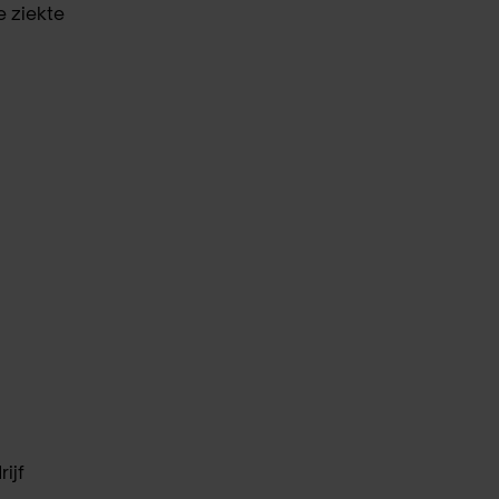
e ziekte
ijf