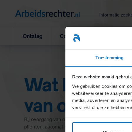
Ga
naar
Informatie zoek
inhoud
Ontslag
Concurrentiebeding
L
Toestemming
Wat houdt e
Deze website maakt gebruik
We gebruiken cookies om cont
websiteverkeer te analyseren
van ondernem
media, adverteren en analys
verstrekt of die ze hebben v
Bij overgang van onderneming gaan alle werknem
plichten, automatisch over naar de nieuwe wer