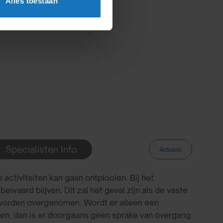
Alles toestaan
Specialisten Info
Actueel
te zien als de voortzetter van de onderneming,
 activiteiten kan gaan ontplooien. Bij het
waard blijven. Dit zal het geval zijn als de vaste
. worden overgenomen. Wordt er alleen een
n, dan is er doorgaans geen sprake van overgang