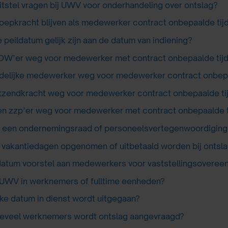
uitstel vragen bij UWV voor onderhandeling over ontslag?
oepkracht blijven als medewerker contract onbepaalde ti
 peildatum gelijk zijn aan de datum van indiening?
W’er weg voor medewerker met contract onbepaalde tij
jdelijke medewerker weg voor medewerker contract onbepa
tzendkracht weg voor medewerker contract onbepaalde ti
n zzp’er weg voor medewerker met contract onbepaalde t
 een ondernemingsraad of personeelsvertegenwoordiging
vakantiedagen opgenomen of uitbetaald worden bij ontsl
atum voorstel aan medewerkers voor vaststellingsoveree
UWV in werknemers of fulltime eenheden?
ke datum in dienst wordt uitgegaan?
eveel werknemers wordt ontslag aangevraagd?