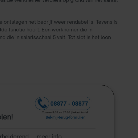
at de werknemer verdient op grond van het aantal
 ontslagen het bedrijf weer rendabel is. Tevens is
lde functie hoort. Een werknemer die in
d die in salarisschaal 5 valt. Tot slot is het loon
elen!
rhelderend .... meer info