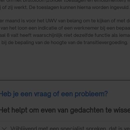
ier om het brutoloon (zonder toeslagen en emolumenten) w
ij of zij werkt. De toeslagen kunnen hierna worden ingevuld.
er maand is voor het UWV van belang om te kijken of met de
van het loon een indicatie of een werknemer bij een bepaa
al 8 valt heeft waarschijnlijk niet dezelfde functie als ieman
 bij de bepaling van de hoogte van de transitievergoeding.
Heb je een vraag of een probleem?
Het helpt om even van gedachten te wiss
Vrijblijvend met een specialist spreken, dat is ve