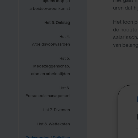
Het gaat h
tijdens looptijd
uren dat h
arbeidsovereenkomst
Het loon p
Hst 3. Ontslag
de hoogte 
salarisscha
Hst 4.
van belang
Arbeidsvoorwaarden
Hst 5.
Medezeggenschap,
arbo en arbeidstijden
Hst 6.
Personeelsmanagement
Hst 7. Diversen
Hst 8. Wetteksten
Trefwoorden
/
Definities