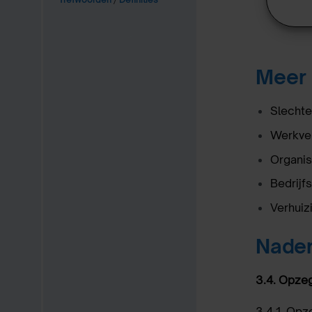
Meer 
Slechte 
Werkve
Organis
Bedrijfs
Verhuiz
Nader
3.4.
Opzeg
3.4.1.
Opz