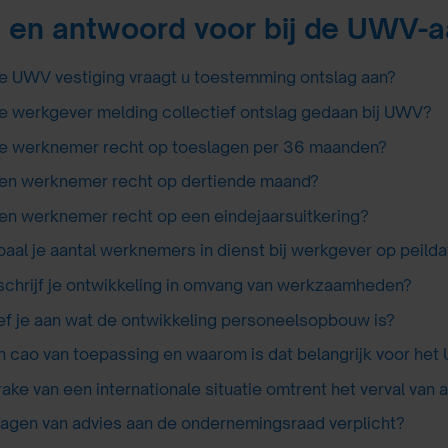
 en antwoord voor bij de UWV-a
ke UWV vestiging vraagt u toestemming ontslag aan?
e werkgever melding collectief ontslag gedaan bij UWV?
e werknemer recht op toeslagen per 36 maanden?
en werknemer recht op dertiende maand?
en werknemer recht op een eindejaarsuitkering?
aal je aantal werknemers in dienst bij werkgever op peild
chrijf je ontwikkeling in omvang van werkzaamheden?
f je aan wat de ontwikkeling personeelsopbouw is?
en cao van toepassing en waarom is dat belangrijk voor he
rake van een internationale situatie omtrent het verval van
vragen van advies aan de ondernemingsraad verplicht?