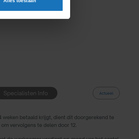
Alles toestaan
Specialisten Info
Actueel
 weken betaald krijgt, dient dit doorgerekend te
om vervolgens te delen door 12.