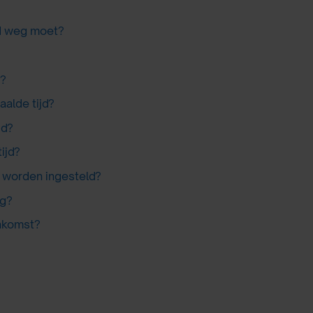
jd weg moet?
d?
alde tijd?
jd?
ijd?
 worden ingesteld?
ag?
nkomst?