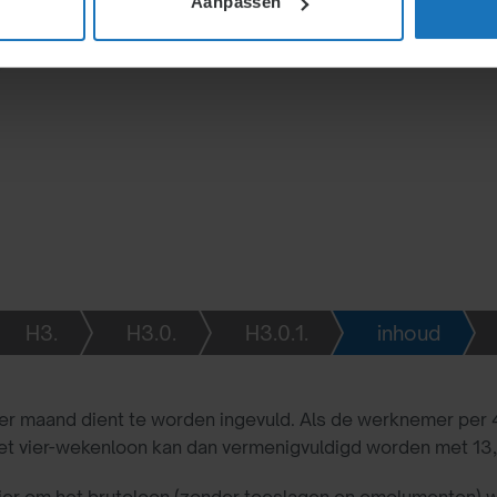
Aanpassen
t de transitievergoeding.
mule (loon × 13) ÷ 12.
H3.
H3.0.
H3.0.1.
inhoud
er maand dient te worden ingevuld. Als de werknemer per 4
t vier-wekenloon kan dan vermenigvuldigd worden met 13, 