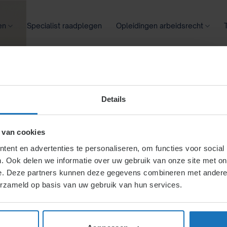
en
Specialist raadplegen
Opleidingen arbeidsrecht
oontransparantie
Ziekte
Meer
Details
gezien als het
 van cookies
ent en advertenties te personaliseren, om functies voor social
. Ook delen we informatie over uw gebruik van onze site met on
nd?
e. Deze partners kunnen deze gegevens combineren met andere i
erzameld op basis van uw gebruik van hun services.
oon per maand worden
et bedrijf rendabel maakt,