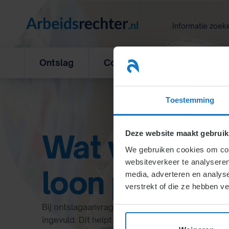
Ga
naar
Informatie zoek
inhoud
Ontslag
Concurrentiebeding
L
Toestemming
Wat wordt er 
Deze website maakt gebruik
We gebruiken cookies om cont
websiteverkeer te analyseren
loon per maa
media, adverteren en analys
verstrekt of die ze hebben v
Bij ontslagaanvragen via UWV moet het brutol
ingevuld. Dit helpt UWV beoordelen of ontslag h