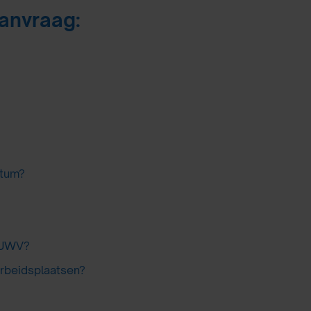
anvraag:
atum?
t UWV?
 arbeidsplaatsen?