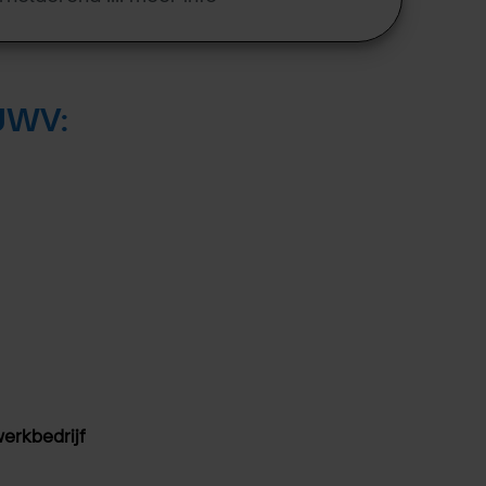
 UWV:
erkbedrijf