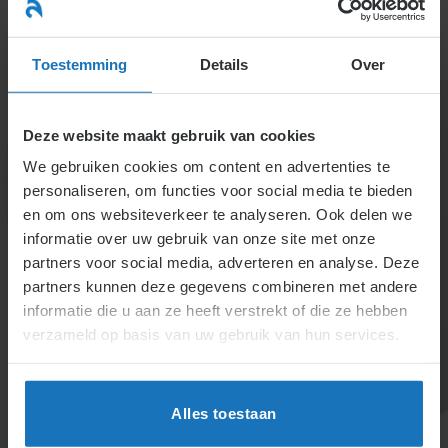
Ga
naar
menu
inhoud
Toestemming
Details
Over
Deze website maakt gebruik van cookies
We gebruiken cookies om content en advertenties te
personaliseren, om functies voor social media te bieden
en om ons websiteverkeer te analyseren. Ook delen we
informatie over uw gebruik van onze site met onze
Moet de peildatum
partners voor social media, adverteren en analyse. Deze
partners kunnen deze gegevens combineren met andere
gelijk zijn aan de datum
informatie die u aan ze heeft verstrekt of die ze hebben
van indiening?
verzameld op basis van uw gebruik van hun services.
De peildatum bij ontslag is de UWV-aanvraagdatum,
tenzij een eerdere objectieve datum geldt, zoals de
Alles toestaan
melding van boventalligheid. Dit voorkomt onrust en