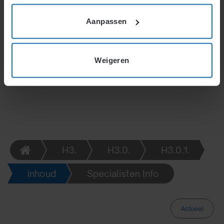
constante wijzigingen. Bij uitzendkrachten geldt de
einddatum van de inleenopdracht als peildatum.
Aanpassen
AOW’ers krijgen voorrang bij ontslag, ongeacht de
peildatum.
Weigeren
H3.
H3.0.
H3.0.1.
inhoud
Specialisten Info
Actueel