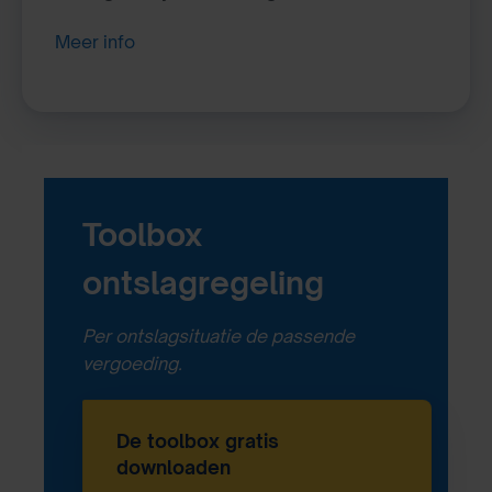
Meer info
Toolbox
ontslagregeling
Per ontslagsituatie de passende
vergoeding.
De toolbox gratis
downloaden