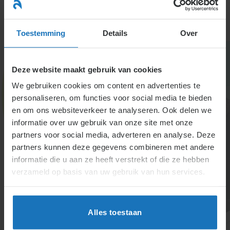
Ga
naar
menu
inhoud
Toestemming
Details
Over
Deze website maakt gebruik van cookies
We gebruiken cookies om content en advertenties te
Ontslag
personaliseren, om functies voor social media te bieden
en om ons websiteverkeer te analyseren. Ook delen we
informatie over uw gebruik van onze site met onze
Een dienstverband kan op verschillende manieren
partners voor social media, adverteren en analyse. Deze
eindigen. Een werkgever kan een werknemer op
partners kunnen deze gegevens combineren met andere
staande voet ontslaan, met toestemming van het
informatie die u aan ze heeft verstrekt of die ze hebben
UWV ontslag geven of de arbeidsovereenkomst
verzameld op basis van uw gebruik van hun services.
laten ontbinden. Een werknemer kan ontslag nemen
en een werkgever en werknemer kunnen in overleg
uit elkaar gaan met een vaststellingsovereenkomst.
Alles toestaan
Iedere situatie zullen we uitgebreid behandelen.