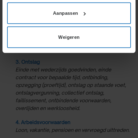
2. Bijzonderheden tijdens de looptijd van de
arbeidsovereenkomst
Aanpassen
Veranderingen, ziekte, misdragingen, verlof, niet
tewerkstellen, (on)gelijke behandeling,
aansprakelijkheid, overgang onderneming,
Weigeren
contractsovername, collectieve acties en
conflicten tussen medewerkers onderling.
3. Ontslag
Einde met wederzijds goedvinden, einde
contract voor bepaalde tijd, ontbinding,
opzegging (proeftijd), ontslag op staande voet,
ontslagvergunning, collectief ontslag,
faillissement, ontbindende voorwaarden,
overlijden en werkloosheid.
4. Arbeidsvoorwaarden
Loon, vakantie, pensioen en vervroegd uittreden.