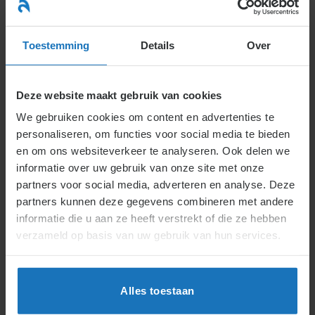
Ga
naar
menu
inhoud
Toestemming
Details
Over
Deze website maakt gebruik van cookies
We gebruiken cookies om content en advertenties te
inhoudsopgave
Actueel
personaliseren, om functies voor social media te bieden
en om ons websiteverkeer te analyseren. Ook delen we
informatie over uw gebruik van onze site met onze
1. Aangaan en inhoud van de
partners voor social media, adverteren en analyse. Deze
arbeidsovereenkomst
partners kunnen deze gegevens combineren met andere
Wat is een arbeidsovereenkomst? Tot stand
informatie die u aan ze heeft verstrekt of die ze hebben
komen van een arbeidsovereenkomst, inhoud,
verzameld op basis van uw gebruik van hun services.
rechten en plichten, CAO, reglement, arbeid door
vreemdelingen, maatschap/vennootschap,
arbeidsvoorziening, werkgelegenheidsprojecten.
Alles toestaan