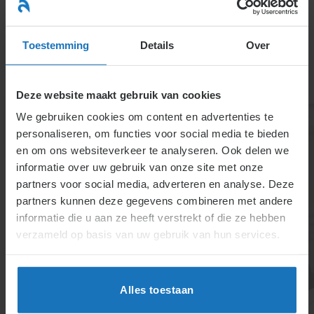
Ga
naar
menu
inhoud
Toestemming
Details
Over
Deze website maakt gebruik van cookies
We gebruiken cookies om content en advertenties te
personaliseren, om functies voor social media te bieden
en om ons websiteverkeer te analyseren. Ook delen we
informatie over uw gebruik van onze site met onze
Melding collectief
partners voor social media, adverteren en analyse. Deze
partners kunnen deze gegevens combineren met andere
ontslag aan UWV-
informatie die u aan ze heeft verstrekt of die ze hebben
werkbedrijf
verzameld op basis van uw gebruik van hun services.
Voor collectief ontslag informeert de werkgever
vakbonden en het UWV met details over
Alles toestaan
omstandigheden. Na melding geldt normaal een