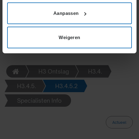
maand wachttijd. Bij meerdere UWV’s coördineert de
UWV van de hoofdvestiging de ontslagaanvragen en
Aanpassen
meldingen.
Weigeren
H3 Ontslag
H3.4.
H3.4.5.
H3.4.5.2
Specialisten Info
Actueel