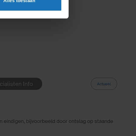
Alles toestaan
ialisten Info
Actueel
n eindigen, bijvoorbeeld door ontslag op staande