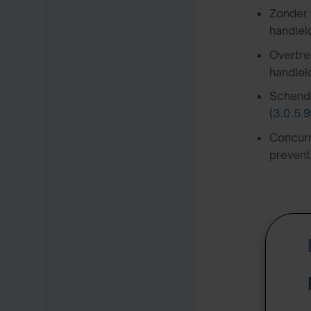
Zonder 
handleid
Overtre
handleid
Schendi
(
3.0.5.
Concurr
preventi