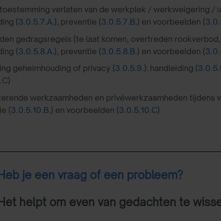
toestemming verlaten van de werkplek / werkweigering / ur
ing (
3.0.5.7.A.
), preventie (
3.0.5.7.B.
) en voorbeelden (
3.0.
den gedragsregels (te laat komen, overtreden rookverbod, in
ing (
3.0.5.8.A.
), preventie (
3.0.5.8.B.
) en voorbeelden (
3.0.
ng geheimhouding of privacy (
3.0.5.9.
): handleiding (
3.0.5.
9.C
)
erende werkzaamheden en privéwerkzaamheden tijdens wer
e (
3.0.5.10.B.
) en voorbeelden (
3.0.5.10.C
)
Heb je een vraag of een probleem?
Het helpt om even van gedachten te wiss