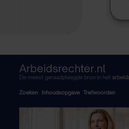
Arbeidsrechter.nl
De meest geraadpleegde bron in het
arbeid
Zoeken
Inhoudsopgave
Trefwoorden