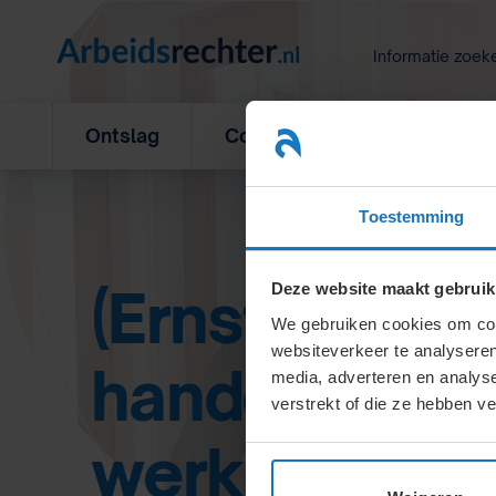
Ga
naar
Informatie zoek
inhoud
Ontslag
Concurrentiebeding
L
Toestemming
(Ernstig) verw
Deze website maakt gebruik
We gebruiken cookies om cont
websiteverkeer te analyseren
handelen doo
media, adverteren en analys
verstrekt of die ze hebben v
werknemer