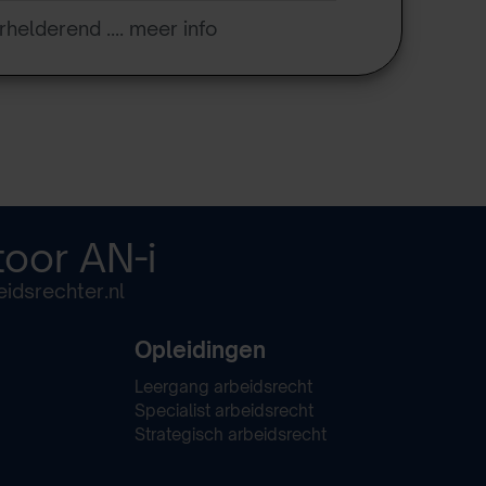
rhelderend .... meer info
toor
AN-i
idsrechter.nl
Opleidingen
Leergang arbeidsrecht
Specialist arbeidsrecht
Strategisch arbeidsrecht