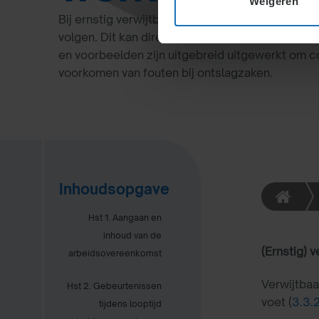
Weigeren
Bij ernstig verwijtbaar handelen, zoals diefstal o
volgen. Dit kan direct of via ontbinding door d
en voorbeelden zijn uitgebreid uitgewerkt om c
voorkomen van fouten bij ontslagzaken.
Inhoudsopgave
Hst 1. Aangaan en
inhoud van de
(Ernstig) 
arbeidsovereenkomst
Verwijtbaa
Hst 2. Gebeurtenissen
voet (
3.3.
tijdens looptijd