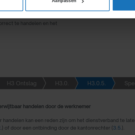
Aanpassen
f intimidatie, kan ontslag
e kantonrechter. Procedures
orrect te handelen en het
H3 Ontslag
H3.0.
H3.0.5.
Spec
verwijtbaar handelen door de werknemer
r handelen kan een reden zijn om het dienstverband te late
2
.) of door een ontbinding door de kantonrechter (
3.5.
).