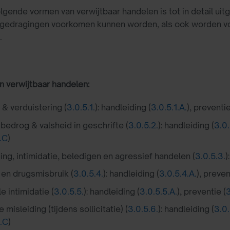
lgende vormen van verwijtbaar handelen is tot in detail u
e gedragingen voorkomen kunnen worden, als ook worden vo
.
 verwijtbaar handelen:
 & verduistering (
3.0.5.1.
): handleiding (
3.0.5.1.A.
), preventie
 bedrog & valsheid in geschrifte (
3.0.5.2.
): handleiding (
3.0.
.C
)
ing, intimidatie, beledigen en agressief handelen (
3.0.5.3.
)
 en drugsmisbruik (
3.0.5.4.
): handleiding (
3.0.5.4.A.
), preven
 intimidatie (
3.0.5.5.
): handleiding (
3.0.5.5.A.
), preventie (
3
misleiding (tijdens sollicitatie) (
3.0.5.6.
): handleiding (
3.0.
6.C
)