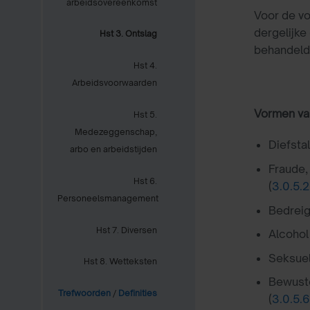
arbeidsovereenkomst
Voor de vo
dergelijk
Hst 3. Ontslag
behandeld
Hst 4.
Arbeidsvoorwaarden
Vormen van
Hst 5.
Medezeggenschap,
Diefstal
arbo en arbeidstijden
Fraude,
Hst 6.
(
3.0.5.2
Personeelsmanagement
Bedreig
Hst 7. Diversen
Alcohol
Seksuele
Hst 8. Wetteksten
Bewuste 
Trefwoorden
/
Definities
(
3.0.5.