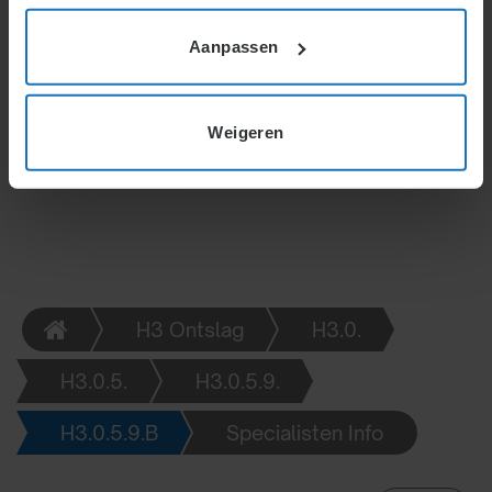
voorlichting en proportioneel toezicht. Consistente
Aanpassen
handhaving versterkt naleving en voorkomt
misstanden. Regels en sancties moeten helder
worden gecommuniceerd, terwijl de balans moet zijn
tussen controle en privacy.
Weigeren
H3 Ontslag
H3.0.
H3.0.5.
H3.0.5.9.
H3.0.5.9.B
Specialisten Info