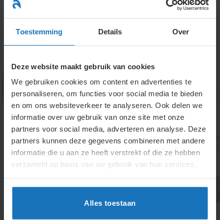
Ga
naar
menu
inhoud
Toestemming
Details
Over
Deze website maakt gebruik van cookies
We gebruiken cookies om content en advertenties te
personaliseren, om functies voor social media te bieden
en om ons websiteverkeer te analyseren. Ook delen we
informatie over uw gebruik van onze site met onze
Hoe wordt schending
partners voor social media, adverteren en analyse. Deze
partners kunnen deze gegevens combineren met andere
geheimhouding of
informatie die u aan ze heeft verstrekt of die ze hebben
privacy preventief
verzameld op basis van uw gebruik van hun services.
voorkomen?
Alles toestaan
Preventie van schending van geheimhouding of
privacy omvat duidelijke gedragsregels, gerichte