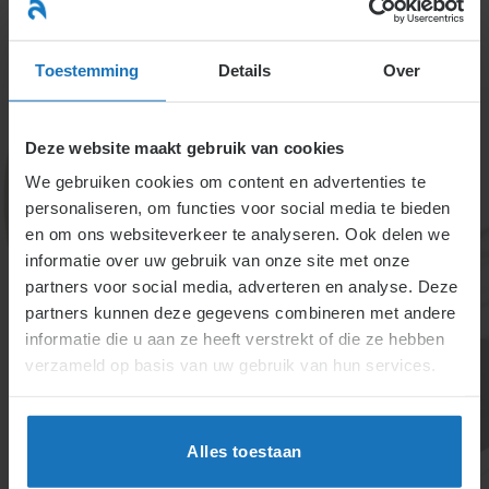
Ga
naar
menu
inhoud
Toestemming
Details
Over
Deze website maakt gebruik van cookies
We gebruiken cookies om content en advertenties te
personaliseren, om functies voor social media te bieden
en om ons websiteverkeer te analyseren. Ook delen we
informatie over uw gebruik van onze site met onze
Wat te doen bij fraude,
partners voor social media, adverteren en analyse. Deze
partners kunnen deze gegevens combineren met andere
bedrog & valsheid in
informatie die u aan ze heeft verstrekt of die ze hebben
geschrifte door een
verzameld op basis van uw gebruik van hun services.
werknemer?
Alles toestaan
Bij fraude moet de werkgever zorgvuldig bewijs
verzamelen en een keuze maken tussen ontslag op