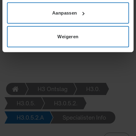
staande voet of ontbinding. Grondig onderzoek
Aanpassen
voorkomt onzekerheid in procedures. Financiële
gevolgen voor werkgever en werknemer zijn
afhankelijk van bewijs, omstandigheden en juridische
uitkomst van de zaak.
Weigeren
H3 Ontslag
H3.0.
H3.0.5.
H3.0.5.2.
H3.0.5.2.A
Specialisten Info