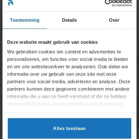
Ga
naar
menu
inhoud
Toestemming
Details
Over
Deze website maakt gebruik van cookies
We gebruiken cookies om content en advertenties te
personaliseren, om functies voor social media te bieden
Wat te doen bij
en om ons websiteverkeer te analyseren. Ook delen we
informatie over uw gebruik van onze site met onze
het overtreden
partners voor social media, adverteren en analyse. Deze
partners kunnen deze gegevens combineren met andere
informatie die u aan ze heeft verstrekt of die ze hebben
van
verzameld op basis van uw gebruik van hun services.
gedragsregels
Alles toestaan