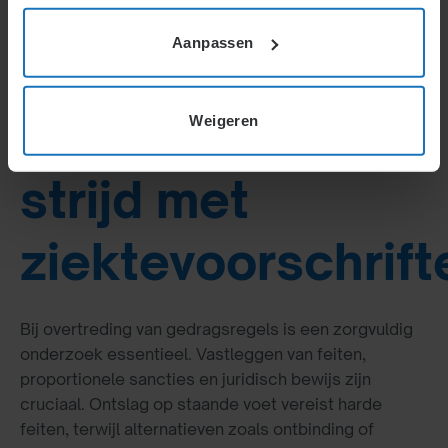
(te laat komen,
Aanpassen
overtreden
rookverbod, in
Weigeren
strijd met
ziektevoorschrift
Bij overtreding van gedragsregels is een zorgvuldig
onderzoek essentieel. Vastleggen van feiten,
proportionele sancties en juridisch bewijs zijn
cruciaal. Ontslag op staande voet vereist harde
feiten, terwijl alternatieven zoals ontbinding of