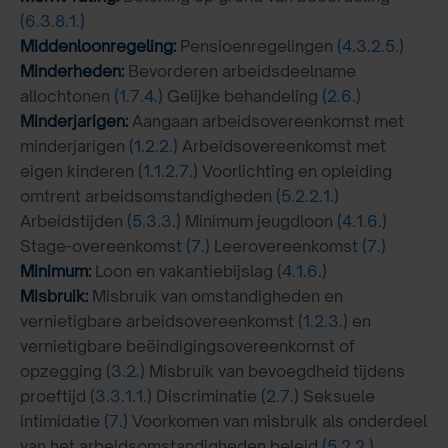
(6.3.8.1.)
Middenloonregeling:
Pensioenregelingen
(4.3.2.5.)
Minderheden:
Bevorderen arbeidsdeelname
allochtonen
(1.7.4.)
Gelijke behandeling
(2.6.)
Minderjarigen:
Aangaan arbeidsovereenkomst met
minderjarigen
(1.2.2.)
Arbeidsovereenkomst met
eigen kinderen
(1.1.2.7.)
Voorlichting en opleiding
omtrent arbeidsomstandigheden
(5.2.2.1.)
Arbeidstijden
(5.3.3.)
Minimum jeugdloon
(4.1.6.)
Stage-overeenkomst
(7.)
Leerovereenkomst
(7.)
Minimum:
Loon en vakantiebijslag
(4.1.6.)
Misbruik:
Misbruik van omstandigheden en
vernietigbare arbeidsovereenkomst
(1.2.3.)
en
vernietigbare beëindigingsovereenkomst of
opzegging
(3.2.)
Misbruik van bevoegdheid tijdens
proeftijd
(3.3.1.1.)
Discriminatie
(2.7.)
Seksuele
intimidatie
(7.)
Voorkomen van misbruik als onderdeel
van het arbeidsomstandigheden beleid
(5.2.2.)