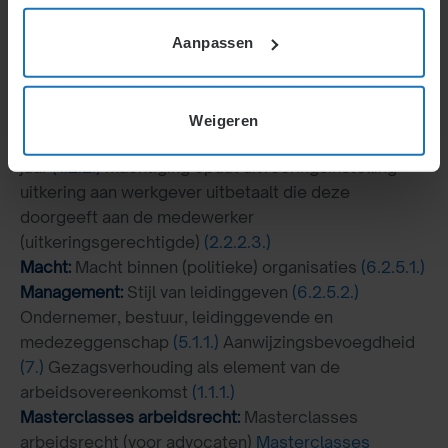
Loonkosten en budgetteren
(6.3.8.3.)
Machines:
Investeringen en arbeidsomstandigheden
Aanpassen
(5.2.2.2.)
Machtiging:
Uitbetalen van loon aan derde
(4.1.9.)
Machtiging van ouder tot aangaan
Weigeren
arbeidsovereenkomst van jeugdigen jonger dan 16
jaar
(1.2.2.)
Machtiging opdat uitvoeringsinstelling
uitkering aan werkgever uitbetaalt die deze
doorgeeft aan de medewerker
(uitkeringsgerechtigde)
(2.2.2.3.)
Macht:
Macht binnen (politieke) organisaties
(6.2.5.1.)
Management:
Stijl van leidinggeven
(6.2.5.2.)
Ondernemer, bestuur, leidinggevende en
medezeggenschap
(5.1.1.)
Aanwijzingsbevoegdheid
(7.)
Gezagsverhouding als element van de
arbeidsovereenkomst
(1.1.1.)
Masterclasses arbeidsrecht:
Masterclasses
arbeidsrecht (voor advocaten)
Masterclasses