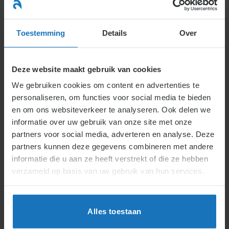
Ga
naar
menu
inhoud
Toestemming
Details
Over
Deze website maakt gebruik van cookies
We gebruiken cookies om content en advertenties te
personaliseren, om functies voor social media te bieden
en om ons websiteverkeer te analyseren. Ook delen we
informatie over uw gebruik van onze site met onze
partners voor social media, adverteren en analyse. Deze
partners kunnen deze gegevens combineren met andere
Trefwoorden M
informatie die u aan ze heeft verstrekt of die ze hebben
verzameld op basis van uw gebruik van hun services.
Maatman-inkomen:
Berekening WIA-uitkering
(2.2.5.)
Alles toestaan
Maatschap:
Maten als werkgever
(1.8.1.)
Maatstaven:
Beoordelingsgesprekken
(6.3.7.3.)