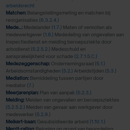
arbeidsrecht
Matchen:
Belangstellingsmeting en matchen bij
reorganisaties
(6.3.2.4.)
Mede…:
Medelander
(1.7.)
Maten of vennoten als
medewerkgever
(1.8.)
Mededeling van ongevallen aan
inspectiedienst en melding beroepsziekte door
arbodienst
(5.2.5.2.)
Medeschuld en
aansprakelijkheid voor schade
(2.7.1.5.C.)
Medezeggenschap:
Ondernemingsraad
(5.1.)
Arbeidsomstandigheden
(5.2.)
Arbeidstijden
(5.3.)
Mediation:
Bemiddeling tussen partijen door
mediator
(7.)
Meerjarenplan:
Plan van aanpak
(5.2.3.)
Melding:
Melden van ongevallen en beroepsziektes
(5.2.5.2.)
Melden van gevaar aan werkgever door
medewerker
(5.2.9.)
Melkert-baan:
Gesubsidieerde arbeid
(1.10.1.)
Merrit-rating:
Beloning op grond van beoordeling