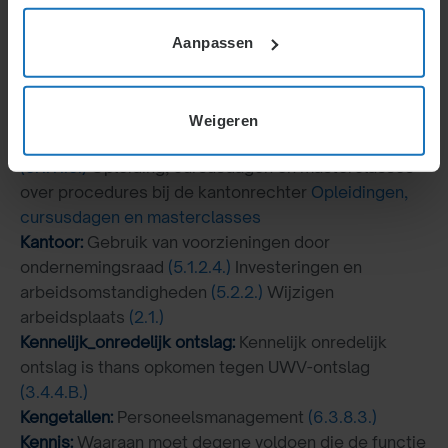
organisaties ten behoeve van het personeel
(5.1.11.2.)
Ontslagbescherming en medezeggenschap
(5.1.8.)
Aanpassen
Kantonrechter:
Procederen
(7.)
Kantonrechtersformule is thans transitievergoeding
(3.5.2.)
Ontbinding arbeidsovereenkomst
(3.5.3.)
Weigeren
Geschillen tussen ondernemingsraad en ondernemer
(5.1.11.5.)
Opleiding, cursusdagen en masterclasses
over procedures bij de kantonrechter
Opleidingen,
cursusdagen en masterclasses
Kantoor:
Gebruik van voorzieningen door
ondernemingsraad
(5.1.2.4.)
Investeringen en
arbeidsomstandigheden
(5.2.2.)
Wijzigen
arbeidsplaats
(2.1.)
Kennelijk_onredelijk ontslag:
Kennelijk onredelijk
ontslag is thans opkomen tegen UWV-ontslag
(3.4.4.B.)
Kengetallen:
Personeelsmanagement
(6.3.8.3.)
Kennis:
Waaraan moet degene voldoen die de functie