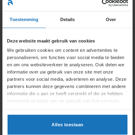
Ga
naar
menu
inhoud
Toestemming
Details
Over
Deze website maakt gebruik van cookies
We gebruiken cookies om content en advertenties te
personaliseren, om functies voor social media te bieden
en om ons websiteverkeer te analyseren. Ook delen we
informatie over uw gebruik van onze site met onze
partners voor social media, adverteren en analyse. Deze
partners kunnen deze gegevens combineren met andere
Trefwoorden K
informatie die u aan ze heeft verstrekt of die ze hebben
verzameld op basis van uw gebruik van hun services.
Kandidaat:
Kiezen van de ondernemingsraad
(5.1.1.3.)
Alles toestaan
Keuze lid van raad van commissarissen van structuur
vennootschap
(5.1.11.3.)
Keuze bestuurders van