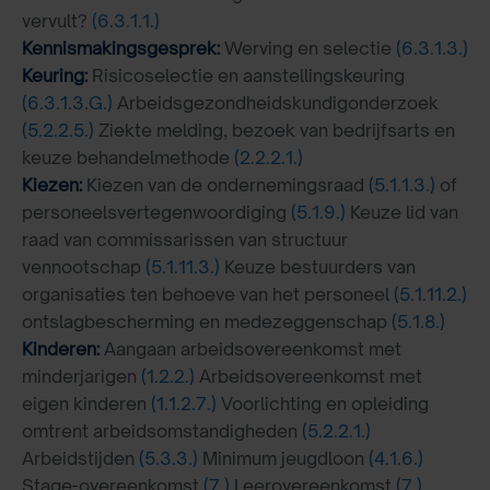
vervult?
(6.3.1.1.)
Kennismakingsgesprek:
Werving en selectie
(6.3.1.3.)
Keuring:
Risicoselectie en aanstellingskeuring
(6.3.1.3.G.)
Arbeidsgezondheidskundigonderzoek
(5.2.2.5.)
Ziekte melding, bezoek van bedrijfsarts en
keuze behandelmethode
(2.2.2.1.)
Kiezen:
Kiezen van de ondernemingsraad
(5.1.1.3.)
of
personeelsvertegenwoordiging
(5.1.9.)
Keuze lid van
raad van commissarissen van structuur
vennootschap
(5.1.11.3.)
Keuze bestuurders van
organisaties ten behoeve van het personeel
(5.1.11.2.)
ontslagbescherming en medezeggenschap
(5.1.8.)
Kinderen:
Aangaan arbeidsovereenkomst met
minderjarigen
(1.2.2.)
Arbeidsovereenkomst met
eigen kinderen
(1.1.2.7.)
Voorlichting en opleiding
omtrent arbeidsomstandigheden
(5.2.2.1.)
Arbeidstijden
(5.3.3.)
Minimum jeugdloon
(4.1.6.)
Stage-overeenkomst
(7.)
Leerovereenkomst
(7.)