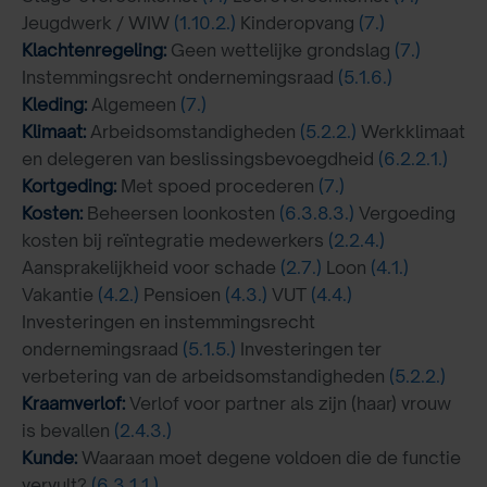
Jeugdwerk / WIW
(1.10.2.)
Kinderopvang
(7.)
Klachtenregeling:
Geen wettelijke grondslag
(7.)
Instemmingsrecht ondernemingsraad
(5.1.6.)
Kleding:
Algemeen
(7.)
Klimaat:
Arbeidsomstandigheden
(5.2.2.)
Werkklimaat
en delegeren van beslissingsbevoegdheid
(6.2.2.1.)
Kortgeding:
Met spoed procederen
(7.)
Kosten:
Beheersen loonkosten
(6.3.8.3.)
Vergoeding
kosten bij reïntegratie medewerkers
(2.2.4.)
Aansprakelijkheid voor schade
(2.7.)
Loon
(4.1.)
Vakantie
(4.2.)
Pensioen
(4.3.)
VUT
(4.4.)
Investeringen en instemmingsrecht
ondernemingsraad
(5.1.5.)
Investeringen ter
verbetering van de arbeidsomstandigheden
(5.2.2.)
Kraamverlof:
Verlof voor partner als zijn (haar) vrouw
is bevallen
(2.4.3.)
Kunde:
Waaraan moet degene voldoen die de functie
vervult?
(6.3.1.1.)