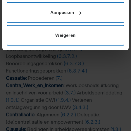
(6.3.8.1.)
CAO:
Algemeen
(1.5.)
Aanpassen
Calamiteitenverlof:
Doorbetalen loon bij korte
afwezigheid om reden (bevalling, overlijden,
kiesrecht, etc)
(2.4.1.)
Weigeren
Capaciteits-ontwikkeling:
Algemeen
(6.3.7.)
Opleiding en begeleiding
(6.3.7.1.)
Loopbaanontwikkeling
(6.3.7.2.)
Beoordelingsgesprekken
(6.3.7.3.)
Functioneringsgesprekken
(6.3.7.4.)
Cassatie:
Procederen
(7.)
Centra_Werk_en_Inkomen:
Werkloosheidsuitkering
en inschrijven voor arbeid
(3.7.)
Arbeidsbemiddeling
(1.9.1.)
Organistie CWI
(1.9.4.)
Verlenen
ontslagvergunning door UWV
(3.4.3.)
Centralisatie:
Algemeen
(6.2.2.)
Delegatie,
(de)centralisatie en empowerment
(6.2.3.)
Clausule:
Bedingen in arbeidsovereenkomsten
(1.3.)