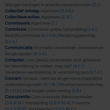
Wijzigen bedingen in arbeidsovereenkomsten
(2.1.)
Collectief ontslag:
Algemeen
(3.4.5.)
Collectieve acties:
Algemeen
(2.10.)
Commissaris:
Algemeen
(7.)
Commissie:
Commissie gelijke behandeling
(2.6.)
Bedrijfscommissie
(5.1.11.6.)
Medezeggenschap
(5.1.3.)
Communicatie:
Informatie verstrekken, verwerken en
terugkoppelen
(6.3.4.)
Computer:
Loon (deels) verstrekken door goederen
ter beschikking te stellen, mag dat?
(4.1.1.)
Veranderen verstrekking, is verandering loon
(2.1.3.)
Concern:
Groeps-, centrale en gemeenschappelijke
ondernemingsraden
(5.1.10.)
Structuurvennootschap
(5.1.11.3.)
Overdragen onderneming
(2.8.)
Concurrentie:
Concurrerende Werkzaamheden
(3.0.5.10.)
, Handleiding
(3.0.5.10.A)
, Preventie
(3.0.5.10.B)
, Voorbeelden
(3.0.5.10.C.)
,