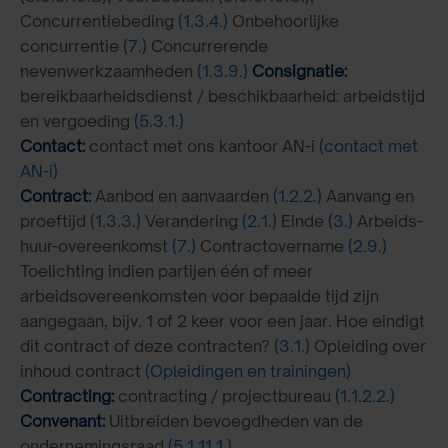
Concurrentiebeding
(1.3.4.)
Onbehoorlijke
concurrentie
(7.)
Concurrerende
nevenwerkzaamheden
(1.3.9.)
Consignatie:
bereikbaarheidsdienst / beschikbaarheid: arbeidstijd
en vergoeding
(5.3.1.)
Contact:
contact met ons kantoor AN-i
(contact met
AN-i)
Contract:
Aanbod en aanvaarden
(1.2.2.)
Aanvang en
proeftijd
(1.3.3.)
Verandering
(2.1.)
Einde
(3.)
Arbeids-
huur-overeenkomst
(7.)
Contractovername
(2.9.)
Toelichting indien partijen één of meer
arbeidsovereenkomsten voor bepaalde tijd zijn
aangegaan, bijv. 1 of 2 keer voor een jaar. Hoe eindigt
dit contract of deze contracten?
(3.1.)
Opleiding over
inhoud contract
(Opleidingen en trainingen)
Contracting:
contracting / projectbureau
(1.1.2.2.)
Convenant:
Uitbreiden bevoegdheden van de
ondernemingsraad
(5.1.11.1.)