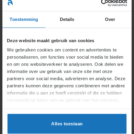
Ga
naar
menu
inhoud
Toestemming
Details
Over
Deze website maakt gebruik van cookies
We gebruiken cookies om content en advertenties te
personaliseren, om functies voor social media te bieden
en om ons websiteverkeer te analyseren. Ook delen we
informatie over uw gebruik van onze site met onze
partners voor social media, adverteren en analyse. Deze
partners kunnen deze gegevens combineren met andere
Trefwoorden C
informatie die u aan ze heeft verstrekt of die ze hebben
verzameld op basis van uw gebruik van hun services.
C-polis:
Verzekeringsovereenkomst voor pensioen
Alles toestaan
(4.3.2.4.)
Cafetaria cao:
Variabele arbeidsvoorwaarden