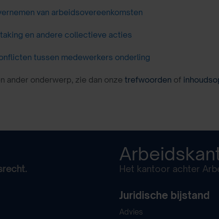
ernemen van arbeidsovereenkomsten
taking en andere collectieve acties
onflicten tussen medewerkers onderling
en ander onderwerp, zie dan onze
trefwoorden
of
inhoudso
Arbeidskan
srecht.
Het kantoor achter Arbe
Juridische bijstand
Advies