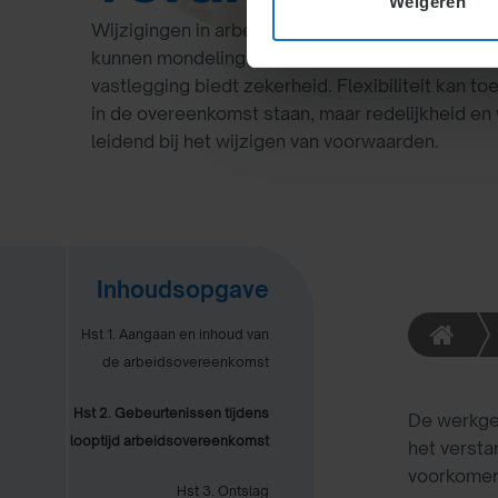
Weigeren
Wijzigingen in arbeidsvoorwaarden zoals functie
kunnen mondeling of schriftelijk worden overee
vastlegging biedt zekerheid. Flexibiliteit kan to
in de overeenkomst staan, maar redelijkheid en 
leidend bij het wijzigen van voorwaarden.
Inhoudsopgave
Hst 1. Aangaan en inhoud van
de arbeidsovereenkomst
Hst 2. Gebeurtenissen tijdens
De werkge
looptijd arbeidsovereenkomst
het versta
voorkomen
Hst 3. Ontslag