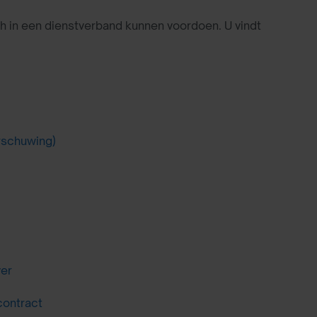
h in een dienstverband kunnen voordoen. U vindt
arschuwing)
ver
contract