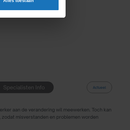
Alles toestaan
Specialisten Info
Actueel
rker aan de verandering wil meewerken. Toch kan
en, zodat misverstanden en problemen worden