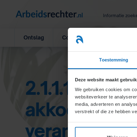
Ga
naar
Informatie zoek
inhoud
Ontslag
Concurrentiebeding
L
Toestemming
2.1.1.1. Mede
Deze website maakt gebruik
We gebruiken cookies om cont
websiteverkeer te analyseren
akkoord met
media, adverteren en analys
verstrekt of die ze hebben v
verandering