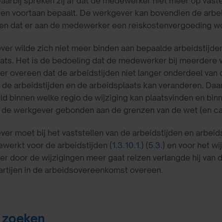
aarbij spreken zij af dat de medewerker niet meer op vast
den voortaan bepaalt. De werkgever kan bovendien de arb
en dat er aan de medewerker een reiskostenvergoeding w
er wilde zich niet meer binden aan bepaalde arbeidstijden 
ats. Het is de bedoeling dat de medewerker bij meerdere 
 overeen dat de arbeidstijden niet langer onderdeel van 
de arbeidstijden en de arbeidsplaats kan veranderen. Daa
ld binnen welke regio de wijziging kan plaatsvinden en bin
s de werkgever gebonden aan de grenzen van de wet (en c
er moet bij het vaststellen van de arbeidstijden en arbeids
ewerkt voor de arbeidstijden (
1.3.10.1.
) (
5.3.
) en voor het w
 door de wijzigingen meer gaat reizen verlangde hij van 
rtijen in de arbeidsovereenkomst overeen.
 zoeken