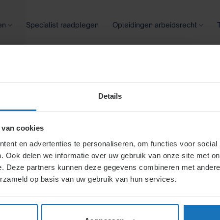
en
Specialist raadplegen
Opleidingen arbeidsrecht
oontransparantie
Ziekte
Meer
Details
werker gaat
 van cookies
ent en advertenties te personaliseren, om functies voor social
. Ook delen we informatie over uw gebruik van onze site met on
 de
e. Deze partners kunnen deze gegevens combineren met andere i
erzameld op basis van uw gebruik van hun services.
en