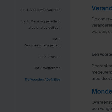
Verand
Hst 4. Arbeidsvoorwaarden
De onderwe
Hst 5. Medezeggenschap,
veranderen
arbo en arbeidstijden
worden, d
Hst 6.
Personeelsmanagement
Een voorb
Hst 7. Diversen
Doordat pa
Hst 8. Wetteksten
medewerker
arbeidsove
Trefwoorden
/
Definities
Mondel
Overeenste
een vorige