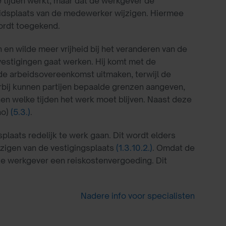
e tijden werkt, maar dat de werkgever de
eidsplaats van de medewerker wijzigen. Hiermee
ordt toegekend.
en wilde meer vrijheid bij het veranderen van de
vestigingen gaat werken. Hij komt met de
de arbeidsovereenkomst uitmaken, terwijl de
rbij kunnen partijen bepaalde grenzen aangeven,
nen welke tijden het werk moet blijven. Naast deze
ao)
(5.3.)
.
plaats redelijk te werk gaan. Dit wordt elders
ijzigen van de vestigingsplaats
(1.3.10.2.)
. Omdat de
de werkgever een reiskostenvergoeding. Dit
Nadere info voor specialisten