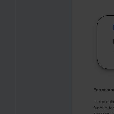
Een voorb
In een sch
functie, l