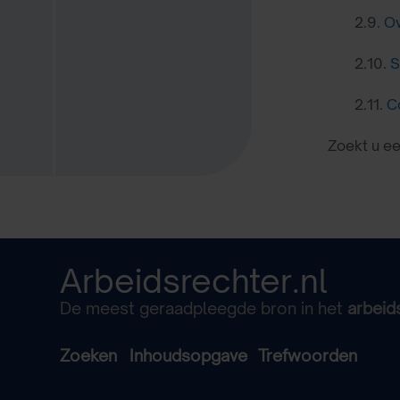
2.9.
Ov
2.10.
S
2.11.
C
Zoekt u e
Arbeidsrechter.nl
De meest geraadpleegde bron in het
arbeid
Zoeken
Inhoudsopgave
Trefwoorden