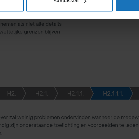
Aanpassen
, loon, en arbeidstijden
ngekomen. Schriftelijke
enemen als niet alle details
wettelijke grenzen blijven
H2.
H2.1.
H2.1.1.
H2.1.1.1.
ver zal weinig problemen ondervinden wanneer de medewe
ndig zijn onderstaande toelichting en voorbeelden te lez
.