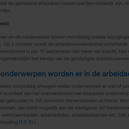
dat de gemaakte afspraken tussen partijen duidelijk zijn,
rden.
eeld
ver en de medewerker komen mondeling enkele wijziginge
 Op 2 oktober wordt de arbeidsovereenkomst schriftelijk va
reenkomst is per 17 september niet meer van kracht. Het
rgemakkelijkt het bewijs van de gewijzigde arbeidsoveree
onderwerpen worden er in de arbeid
oeten zorgvuldig afwegen welke onderwerpen er wel of juis
et voordeel van het overeenkomen van bepaalde onderwerpe
aan gehouden is. Dit voorkomt misverstanden achteraf. W
omen, dan komt mogelijk aan de werkgever (of medewerker
, werkzaamheden, arbeidstijden, arbeidsplaatsen etc. Dat 
rhouding
(1.3.10.)
.