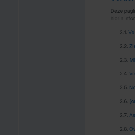
Deze pagin
hierin info
2.1.
Ve
2.2.
Zi
2.3.
Mi
2.4.
Ve
2.5.
No
2.6.
(o
2.7.
Aa
2.8.
Ov