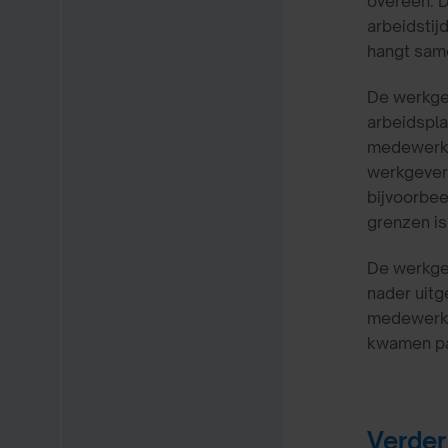
overeen. D
arbeidstij
hangt sam
De werkgev
arbeidspla
medewerker
werkgever 
bijvoorbee
grenzen i
De werkgev
nader uitg
medewerker
kwamen pa
Verder