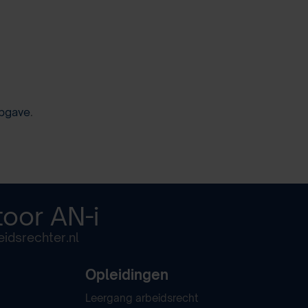
pgave
.
toor
AN-i
idsrechter.nl
Opleidingen
Leergang arbeidsrecht