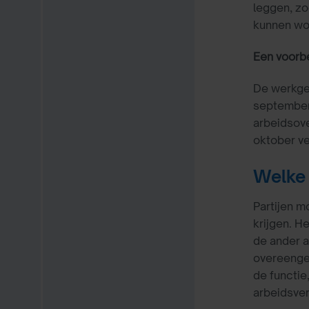
leggen, zo
kunnen wo
Een voorb
De werkge
september.
arbeidsove
oktober ve
Welke 
Partijen m
krijgen. H
de ander 
overeengek
de functie
arbeidsve