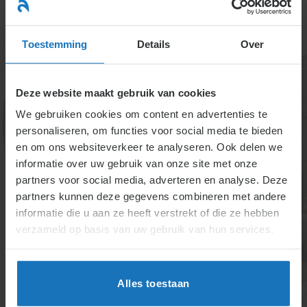
Ga
naar
menu
inhoud
Toestemming
Details
Over
Deze website maakt gebruik van cookies
We gebruiken cookies om content en advertenties te
personaliseren, om functies voor social media te bieden
en om ons websiteverkeer te analyseren. Ook delen we
informatie over uw gebruik van onze site met onze
2.4.2.
partners voor social media, adverteren en analyse. Deze
partners kunnen deze gegevens combineren met andere
Zwangerschapsverlof
informatie die u aan ze heeft verstrekt of die ze hebben
verzameld op basis van uw gebruik van hun services.
Zwangerschaps- en bevallingsverlof bieden minimaal
16 weken verlof. In bijzondere omstandigheden,
Alles toestaan
zoals bij een meerling of bij ziekenhuisopname van
het kind, kan het verlof worden verlengd. Tijdens het