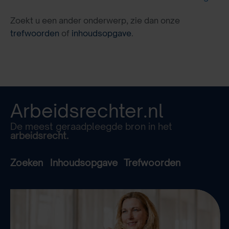
Zoekt u een ander onderwerp, zie dan onze
trefwoorden
of
inhoudsopgave
.
Arbeidsrechter.nl
De meest geraadpleegde bron in het
arbeidsrecht.
Zoeken
Inhoudsopgave
Trefwoorden