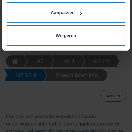
schriftelijk verplichte bedingen zijn alleen geldig met
Aanpassen
instemming en schriftelijke vastlegging. Eenzijdige
wijzigingsbevoegdheden van de werkgever zijn
vrijwel altijd ongeldig.
Weigeren
H2.
H2.1.
H2.1.2.
H2.1.2.4.
Specialisten Info
Actueel
Een cao kan voorschrijven dat bepaalde
onderwerpen schriftelijk overeengekomen moeten
worden. Het verschilt per onderwerp en cao, wat de