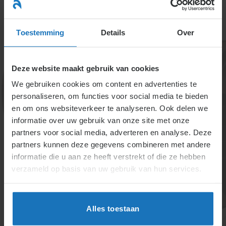
Ga
naar
menu
inhoud
Toestemming
Details
Over
Deze website maakt gebruik van cookies
We gebruiken cookies om content en advertenties te
personaliseren, om functies voor social media te bieden
en om ons websiteverkeer te analyseren. Ook delen we
informatie over uw gebruik van onze site met onze
partners voor social media, adverteren en analyse. Deze
2.1.2.4. Veranderen van
partners kunnen deze gegevens combineren met andere
onderwerpen die volgens de
informatie die u aan ze heeft verstrekt of die ze hebben
verzameld op basis van uw gebruik van hun services.
CAO schriftelijk aangegaan
moeten worden
Alles toestaan
Cao’s kunnen bedingen nietig maken als deze
mondeling zijn overeengekomen. Wijzigingen in