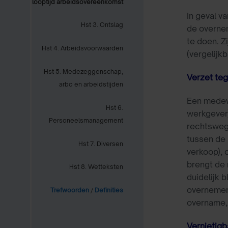
looptijd arbeidsovereenkomst
In geval v
Hst 3. Ontslag
de overnem
te doen. Z
Hst 4. Arbeidsvoorwaarden
(vergelijk
Hst 5. Medezeggenschap,
Verzet te
arbo en arbeidstijden
Een medew
Hst 6.
werkgever)
Personeelsmanagement
rechtsweg
tussen de
Hst 7. Diversen
verkoop), 
brengt de 
Hst 8. Wetteksten
duidelijk 
overnemer 
Trefwoorden
/
Definities
overname, 
Vernietig