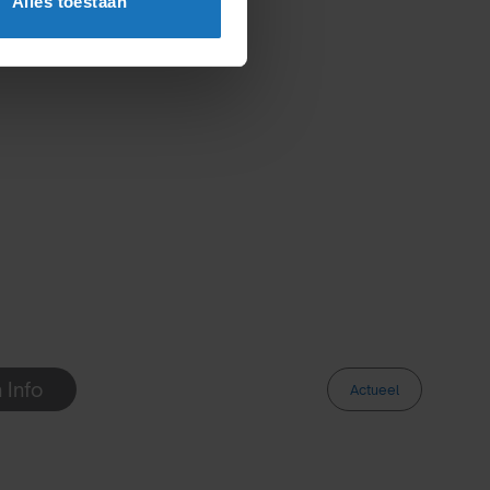
Alles toestaan
 Info
Actueel