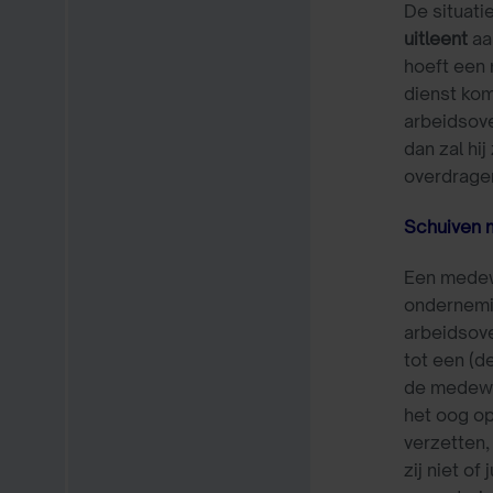
De situati
uitleent
aa
hoeft een 
dienst kom
arbeidsov
dan zal hi
overdrager
Schuiven 
Een medewe
ondernemi
arbeidsov
tot een (d
de medewer
het oog op
verzetten,
zij niet o