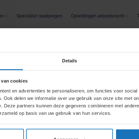
en
Specialist raadplegen
Opleidingen arbeidsrecht
oontransparantie
Ziekte
Meer
Details
n en plichten
 van cookies
ent en advertenties te personaliseren, om functies voor social
. Ook delen we informatie over uw gebruik van onze site met on
emer bij
e. Deze partners kunnen deze gegevens combineren met andere i
erzameld op basis van uw gebruik van hun services.
derneming