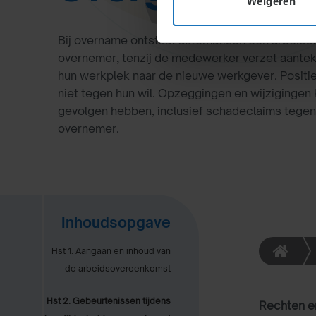
Weigeren
Bij overname ontstaat automatisch een arbeid
overnemer, tenzij de medewerker verzet aante
hun werkplek naar de nieuwe werkgever. Positie
niet tegen hun wil. Opzeggingen en wijzigingen 
gevolgen hebben, inclusief schadeclaims tegen
overnemer.
Inhoudsopgave
Hst 1. Aangaan en inhoud van
de arbeidsovereenkomst
Hst 2. Gebeurtenissen tijdens
Rechten e