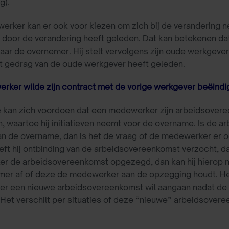
g).
rker kan er ook voor kiezen om zich bij de verandering nee
ij door de verandering heeft geleden. Dat kan betekenen da
aar de overnemer. Hij stelt vervolgens zijn oude werkgever
et gedrag van de oude werkgever heeft geleden.
rker wilde zijn contract met de vorige werkgever beëindi
e kan zich voordoen dat een medewerker zijn arbeidsovere
, waartoe hij initiatieven neemt voor de overname. Is de 
 de overname, dan is het de vraag of de medewerker er oo
eeft hij ontbinding van de arbeidsovereenkomst verzocht, da
r de arbeidsovereenkomst opgezegd, dan kan hij hierop n
mer af of deze de medewerker aan de opzegging houdt. He
r een nieuwe arbeidsovereenkomst wil aangaan nadat de
 Het verschilt per situaties of deze “nieuwe” arbeidsove