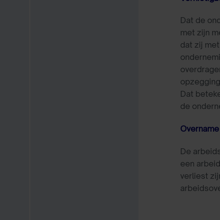
Dat de ond
met zijn 
dat zij me
ondernemi
overdrager
opzeggin
Dat beteke
de ondern
Overname 
De arbeid
een arbei
verliest z
arbeidsov