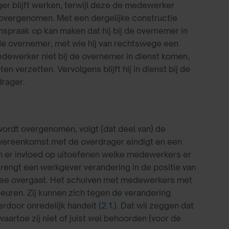
er blijft werken, terwijl deze de medewerker
 overgenomen. Met een dergelijke constructie
praak op kan maken dat hij bij de overnemer in
de overnemer, met wie hij van rechtswege een
ewerker niet bij de overnemer in dienst komen,
 verzetten. Vervolgens blijft hij in dienst bij de
drager.
ordt overgenomen, volgt (dat deel van) de
vereenkomst met de overdrager eindigt en een
 er invloed op uitoefenen welke medewerkers er
rengt een werkgever verandering in de positie van
t mee overgaat. Het schuiven met medewerkers met
uren. Zij kunnen zich tegen de verandering
erdoor onredelijk handelt
(2.1.)
. Dat wil zeggen dat
aartoe zij niet of juist wel behoorden (voor de