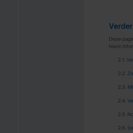
Verder
Deze pagin
hierin info
2.1.
Ve
2.2.
Zi
2.3.
Mi
2.4.
Ve
2.5. N
2.6.
(o