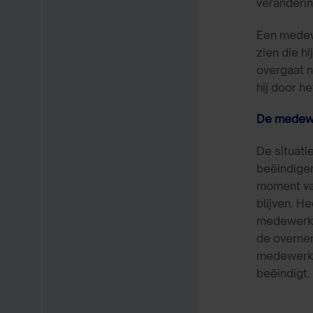
veranderin
Een medewe
zien die h
overgaat n
hij door h
De medewe
De situati
beëindigen
moment van
blijven. H
medewerke
de overne
medewerke
beëindigt.