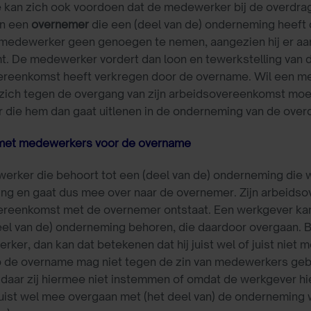
e kan zich ook voordoen dat de medewerker bij de overdrag
n een
overnemer
die een (deel van de) onderneming heeft
medewerker geen genoegen te nemen, aangezien hij er aans
t. De medewerker vordert dan loon en tewerkstelling van 
ereenkomst heeft verkregen door de overname. Wil een med
j zich tegen de overgang van zijn arbeidsovereenkomst moeten
 die hem dan gaat uitlenen in de onderneming van de over
met medewerkers voor de overname
rker die behoort tot een (deel van de) onderneming die w
ng en gaat dus mee over naar de overnemer. Zijn arbeidso
ereenkomst met de overnemer ontstaat. Een werkgever kan
eel van de) onderneming behoren, die daardoor overgaan. B
ker, dan kan dat betekenen dat hij juist wel of juist nie
 de overname mag niet tegen de zin van medewerkers gebe
 daar zij hiermee niet instemmen of omdat de werkgever hi
f juist wel mee overgaan met (het deel van) de onderneming w