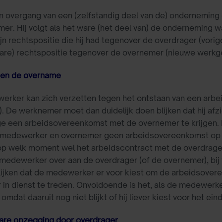
an overgang van een (zelfstandig deel van de) ondernemi
er. Hij volgt als het ware (het deel van) de onderneming waar
ijn rechtspositie die hij had tegenover de overdrager (vori
bare) rechtspositie tegenover de overnemer (nieuwe werkge
gen de overname
erker kan zich verzetten tegen het ontstaan van een arb
. De werknemer moet dan duidelijk doen blijken dat hij afzi
e een arbeidsovereenkomst met de overnemer te krijgen. D
 medewerker en overnemer geen arbeidsovereenkomst op 
op welk moment wel het arbeidscontract met de overdrage
medewerker over aan de overdrager (of de overnemer), bij vo
blijken dat de medewerker er voor kiest om de arbeidsovere
in dienst te treden. Onvoldoende is het, als de medewer
omdat daaruit nog niet blijkt of hij liever kiest voor het e
bare opzegging door overdrager