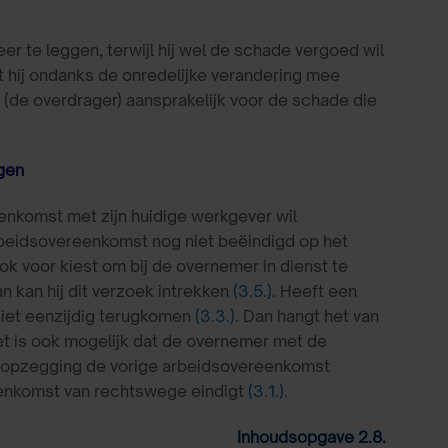
r te leggen, terwijl hij wel de schade vergoed wil
t hij ondanks de onredelijke verandering mee
 (de overdrager) aansprakelijk voor de schade die
gen
enkomst met zijn huidige werkgever wil
arbeidsovereenkomst nog niet beëindigd op het
k voor kiest om bij de overnemer in dienst te
n kan hij dit verzoek intrekken
(3.5.)
. Heeft een
iet eenzijdig terugkomen
(3.3.)
. Dan hangt het van
t is ook mogelijk dat de overnemer met de
 opzegging de vorige arbeidsovereenkomst
reenkomst van rechtswege eindigt
(3.1.)
.
Inhoudsopgave 2.8.