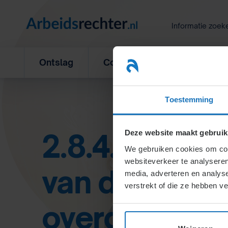
Ga
naar
Informatie zoek
inhoud
Ontslag
Concurrentiebeding
L
Toestemming
2.8.4. Rechte
Deze website maakt gebruik
We gebruiken cookies om cont
websiteverkeer te analyseren
van de werkn
media, adverteren en analys
verstrekt of die ze hebben v
overgang on