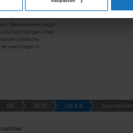
Aanpassen
sovereenkomst met de
kent. Medewerkers volgen
s kunnen wijzigen, maar
kunnen juridische
 de overdrager of
H2.
H2.8.
H2.8.4.
Specialisten
n plichten