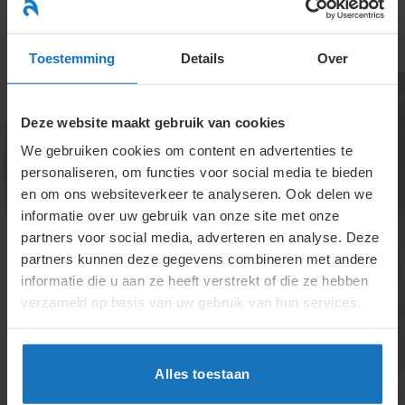
Ga
naar
menu
inhoud
Toestemming
Details
Over
Deze website maakt gebruik van cookies
We gebruiken cookies om content en advertenties te
personaliseren, om functies voor social media te bieden
en om ons websiteverkeer te analyseren. Ook delen we
informatie over uw gebruik van onze site met onze
2.3.5. Diverse
partners voor social media, adverteren en analyse. Deze
partners kunnen deze gegevens combineren met andere
disciplinaire
informatie die u aan ze heeft verstrekt of die ze hebben
maatregelen
verzameld op basis van uw gebruik van hun services.
Onderstaande uitwerking biedt een overzicht van
Alles toestaan
disciplinaire maatregelen, van lichte sancties zoals