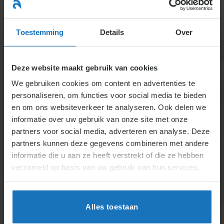
Ga
naar
menu
inhoud
Toestemming
Details
Over
Deze website maakt gebruik van cookies
We gebruiken cookies om content en advertenties te
personaliseren, om functies voor social media te bieden
en om ons websiteverkeer te analyseren. Ook delen we
informatie over uw gebruik van onze site met onze
2.2.2.3. Loon bij ziekte
partners voor social media, adverteren en analyse. Deze
partners kunnen deze gegevens combineren met andere
Werkgevers moeten bij ziekte meestal 70% van het
informatie die u aan ze heeft verstrekt of die ze hebben
loon doorbetalen, met een minimum van het wettelijk
verzameld op basis van uw gebruik van hun services.
minimumloon in het eerste jaar. Uitzonderingen
omvatten o.a. opzettelijke ziekte, weigering van
passende arbeid of herstelbelemmering. Uitkeringen
Alles toestaan
en aanvullende verzekeringen kunnen de