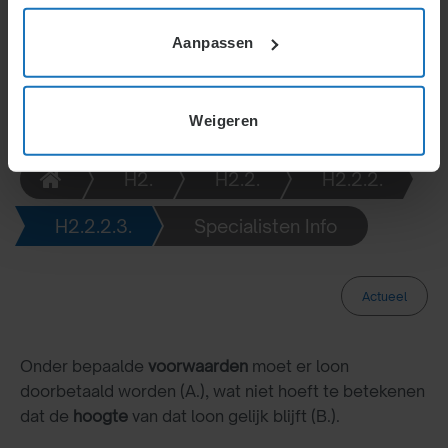
betalingsverplichtingen van werkgevers beïnvloeden.
Aanpassen
Weigeren
H2.
H2.2.
H2.2.2.
H2.2.2.3.
Specialisten Info
Actueel
Onder bepaalde
voorwaarden
moet er loon
doorbetaald worden (A.), wat niet hoeft te betekenen
dat de
hoogte
van dat loon gelijk blijft (B.).