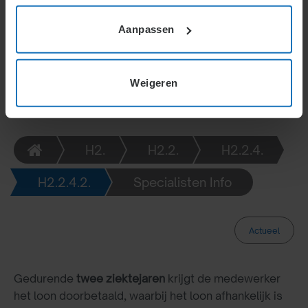
lagere productiviteit. Loonsuppletie compenseert
Aanpassen
gedeeltelijk bij lager werk.
Weigeren
H2.
H2.2.
H2.2.4.
H2.2.4.2.
Specialisten Info
Actueel
Gedurende
twee ziektejaren
krijgt de medewerker
het loon doorbetaald, waarbij het loon afhankelijk is