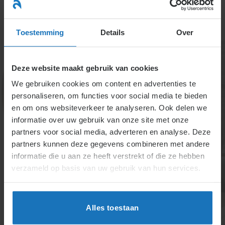
Ga
naar
menu
inhoud
Toestemming
Details
Over
Deze website maakt gebruik van cookies
We gebruiken cookies om content en advertenties te
personaliseren, om functies voor social media te bieden
en om ons websiteverkeer te analyseren. Ook delen we
informatie over uw gebruik van onze site met onze
2.2.4.2. Hoogte van het
partners voor social media, adverteren en analyse. Deze
partners kunnen deze gegevens combineren met andere
loon
informatie die u aan ze heeft verstrekt of die ze hebben
(dispensatie/suppletie)
verzameld op basis van uw gebruik van hun services.
zieke werknemer
Alles toestaan
Tijdens ziektejaren wordt 70% loon doorbetaald. Na
2 jaar kan het loon dalen, met loondispensatie bij