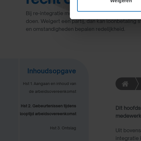
Weigeren
Bij re-integratie moeten werkgever en medewerk
doen. Weigert een partij, dan kan loonbetaling
en omstandigheden bepalen redelijkheid.
Inhoudsopgave
Hst 1. Aangaan en inhoud van
de arbeidsovereenkomst
Hst 2. Gebeurtenissen tijdens
Dit hoofds
looptijd arbeidsovereenkomst
medewerke
Hst 3. Ontslag
Uit bovens
integratie