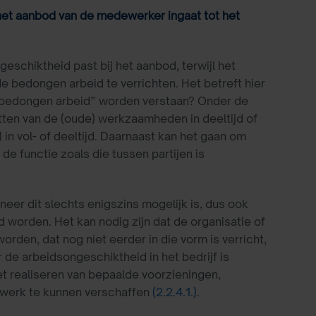
 het aanbod van de medewerker ingaat tot het
eschiktheid past bij het aanbod, terwijl het
 bedongen arbeid te verrichten. Het betreft hier
 “bedongen arbeid” worden verstaan? Onder de
ten van de (oude) werkzaamheden in deeltijd of
in vol- of deeltijd. Daarnaast kan het gaan om
e functie zoals die tussen partijen is
r dit slechts enigszins mogelijk is, dus ook
 worden. Het kan nodig zijn dat de organisatie of
rden, dat nog niet eerder in die vorm is verricht,
 de arbeidsongeschiktheid in het bedrijf is
et realiseren van bepaalde voorzieningen,
 werk te kunnen verschaffen
(2.2.4.1.)
.