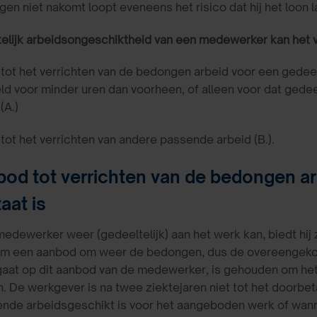
ngen niet nakomt loopt eveneens het risico dat hij het loon
ltelijk arbeidsongeschiktheid van een medewerker kan he
ot het verrichten van de bedongen arbeid voor een gedeel
ld voor minder uren dan voorheen, of alleen voor dat gede
(A.)
ot het verrichten van andere passende arbeid (B.).
bod tot verrichten van de bedongen a
taat is
edewerker weer (gedeeltelijk) aan het werk kan, biedt hij 
 om een aanbod om weer de bedongen, dus de overeengeko
ngaat op dit aanbod van de medewerker, is gehouden om het
n. De werkgever is na twee ziektejaren niet tot het doorb
ende arbeidsgeschikt is voor het aangeboden werk of wanne