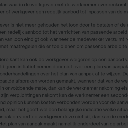
 plan waarin de werkgever met de werknemer overeenkomt h
 of werkgever een redelijk aanbod tot inpassen van de me
ver is niet meer gehouden het loon door te betalen of de u
een redelijk aanbod tot het verrichten van passende arbei
n van loon eindigt ook wanneer de medewerker verzuimt re
met maatregelen die er toe dienen om passende arbeid te 
dere kant kan ook de werkgever weigeren op een aanbod v
ld geen initiatief nemen door niet over een plan van aanpa
 onderhandelingen over het plan van aanpak af te wijzen. D
paalde afspraken worden gemaakt, wanneer dat van de we
of in onvoldoende mate, dan kan de werknemer nakoming ei
zijn verplichtingen nakomt kan de werknemer een second-op
d opinion kunnen kosten verbonden worden voor de aanvrage
nd, maar het geeft wel een belangrijke indicatie welke situa
anpak en voert de werkgever deze niet uit, dan kan de m
Het plan van aanpak maakt namelijk onderdeel van de arbei