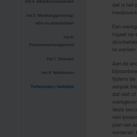
Hst 4. Arbeidsvoorwaarden
dat is het
medewerker
Hst 5. Medezeggenschap,
arbo en arbeidstijden
Een werkge
ingaat op 
Hst 6.
doorbetale
Personeelsmanagement
te werken 
Hst 7. Diversen
Aan de an
bijvoorbee
Hst 8. Wetteksten
tijdens de
aanpak be
Trefwoorden
/
Definities
dat niet 
werkgever 
deze secon
niet binde
plan van a
vorderen. 