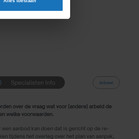
Alles toestaan
Specialisten Info
Actueel
orden over de vraag wat voor (andere) arbeid de
en welke voorwaarden.
 een aanbod kan doen dat is gericht op de re-
en tijdens het overleg over het plan van aanpak,