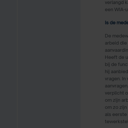
verlangd 
een WIA-ui
Is de med
De medewer
arbeid die
aanvaardin
Heeft de u
bij de fu
hij aanbie
vragen. In
aanvragen
verplicht 
om zijn ar
om zo zijn
als eerste
tewerkstel