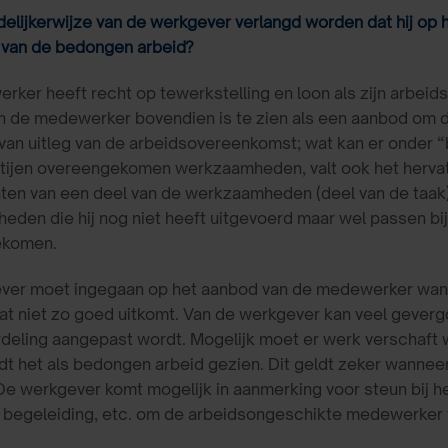
delijkerwijze van de werkgever verlangd worden dat hij op
 van de bedongen arbeid?
ker heeft recht op tewerkstelling en loon als zijn arbeidsg
 de medewerker bovendien is te zien als een aanbod om de
van uitleg van de arbeidsovereenkomst; wat kan er onder
tijen overeengekomen werkzaamheden, valt ook het hervat
hten van een deel van de werkzaamheden (deel van de taak) 
den die hij nog niet heeft uitgevoerd maar wel passen bij d
ekomen.
er moet ingegaan op het aanbod van de medewerker wannee
t niet zo goed uitkomt. Van de werkgever kan veel gevergd
deling aangepast wordt. Mogelijk moet er werk verschaft wo
dt het als bedongen arbeid gezien. Dit geldt zeker wanneer
De werkgever komt mogelijk in aanmerking voor steun bij h
, begeleiding, etc. om de arbeidsongeschikte medewerker