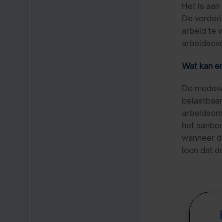
Het is aan
De vorder
arbeid te 
arbeidsov
Wat kan e
De medewer
belastbaar
arbeidsom
het aanbo
wanneer de
loon dat d