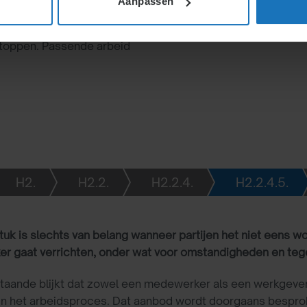
Aanpassen
er redelijke voorstellen
 stoppen. Passende arbeid
H2.
H2.2.
H2.2.4.
H2.2.4.5.
tuk is slechts van belang wanneer partijen het niet eens w
r gaat verrichten, onder wat voor omstandigheden en teg
taande blijkt dat zowel een medewerker als een werkgever
 in het arbeidsproces. Dat aanbod wordt doorgaans besprok