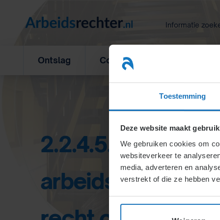
Ga
naar
Informatie zoek
inhoud
Ontslag
Concurrentiebeding
L
Toestemming
Deze website maakt gebruik
2.2.4.5. Heeft de 
We gebruiken cookies om cont
websiteverkeer te analyseren
media, adverteren en analys
arbeidsongeschi
verstrekt of die ze hebben v
recht op andere a