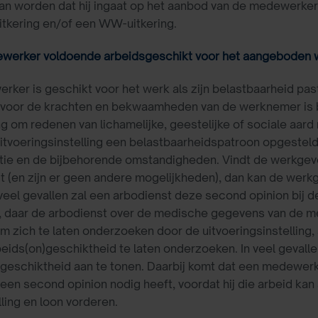
kan worden dat hij ingaat op het aanbod van de medewerke
tkering en/of een WW-uitkering.
ewerker voldoende arbeidsgeschikt voor het aangeboden 
ker is geschikt voor het werk als zijn belastbaarheid pas
 voor de krachten en bekwaamheden van de werknemer is b
g om redenen van lichamelijke, geestelijke of sociale aar
itvoeringsinstelling een belastbaarheidspatroon opgesteld
nctie en de bijbehorende omstandigheden. Vindt de werkg
dt (en zijn er geen andere mogelijkheden), dan kan de werk
 veel gevallen zal een arbodienst deze second opinion bij 
, daar de arbodienst over de medische gegevens van de m
om zich te laten onderzoeken door de uitvoeringsinstelling,
beids(on)geschiktheid te laten onderzoeken. In veel geval
 geschiktheid aan te tonen. Daarbij komt dat een medewerke
 een second opinion nodig heeft, voordat hij die arbeid ka
ling en loon vorderen.