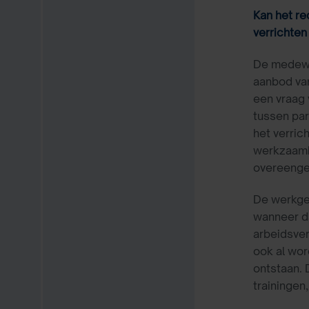
Kan het re
verrichten
De medewer
aanbod van
een vraag 
tussen par
het verric
werkzaamhe
overeeng
De werkgev
wanneer da
arbeidsver
ook al wor
ontstaan. 
trainingen