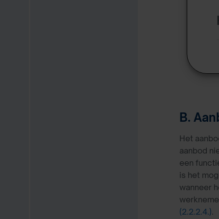
B. Aan
Het aanbod
aanbod nie
een functi
is het moge
wanneer h
werknemer 
(2.2.2.4.)
.