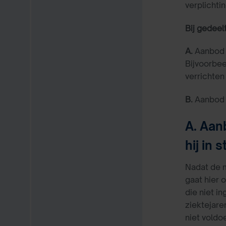
verplichti
Bij gedee
A.
Aanbod t
Bijvoorbee
verrichten 
B.
Aanbod t
A. Aan
hij in s
Nadat de m
gaat hier
die niet i
ziektejare
niet voldo