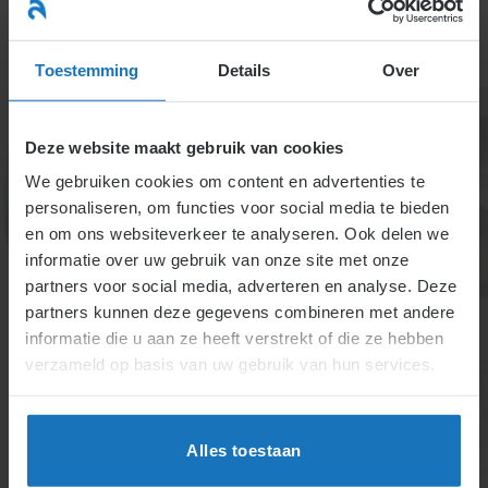
Ga
naar
menu
inhoud
Toestemming
Details
Over
Deze website maakt gebruik van cookies
We gebruiken cookies om content en advertenties te
personaliseren, om functies voor social media te bieden
en om ons websiteverkeer te analyseren. Ook delen we
informatie over uw gebruik van onze site met onze
2.2.4. Hoe te handelen
partners voor social media, adverteren en analyse. Deze
partners kunnen deze gegevens combineren met andere
als een medewerker
informatie die u aan ze heeft verstrekt of die ze hebben
gedeeltelijk
verzameld op basis van uw gebruik van hun services.
arbeidsongeschikt is?
Alles toestaan
Re-integratie ondersteunt medewerkers met
langdurige ziekte terug naar werk. Het proces omvat