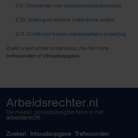
2.9.
Overnemen van arbeidsovereenkomsten
2.10.
Staking en andere collectieve acties
2.11.
Conflicten tussen medewerkers onderling
Zoekt u een ander onderwerp, zie dan onze
trefwoorden
of
inhoudsopgave
.
Arbeidsrechter.nl
De meest geraadpleegde bron in het
arbeidsrecht.
Zoeken
Inhoudsopgave
Trefwoorden