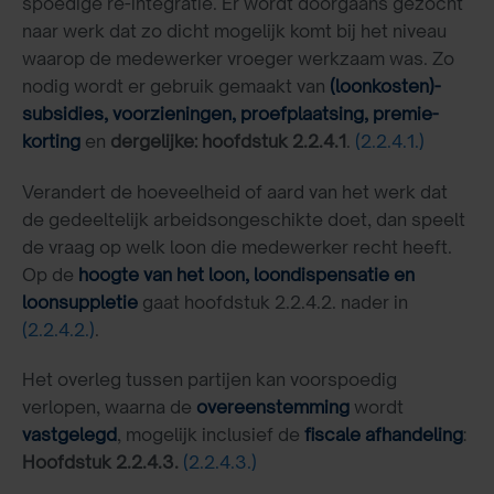
spoedige re-integratie. Er wordt doorgaans gezocht
naar werk dat zo dicht mogelijk komt bij het niveau
waarop de medewerker vroeger werkzaam was. Zo
nodig wordt er gebruik gemaakt van
(loonkosten)-
subsidies, voorzieningen, proefplaatsing, premie-
korting
en
dergelijke: hoofdstuk 2.2.4.1
.
(2.2.4.1.)
Verandert de hoeveelheid of aard van het werk dat
de gedeeltelijk arbeidsongeschikte doet, dan speelt
de vraag op welk loon die medewerker recht heeft.
Op de
hoogte van het loon, loondispensatie en
loonsuppletie
gaat hoofdstuk 2.2.4.2. nader in
(2.2.4.2.)
.
Het overleg tussen partijen kan voorspoedig
verlopen, waarna de
overeenstemming
wordt
vastgelegd
, mogelijk inclusief de
fiscale
afhandeling
:
Hoofdstuk 2.2.4.3.
(2.2.4.3.)