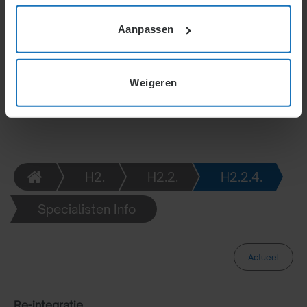
ziekmelding, probleemanalyse, plannen en
Aanpassen
evaluaties. Onenigheden kunnen leiden tot second-
opinions. Het doel is werk dat past bij de
belastbaarheid, met opties zoals subsidies en
proefplaatsing, en soms overplaatsing naar andere
Weigeren
werkgevers.
H2.
H2.2.
H2.2.4.
Specialisten Info
Actueel
Re-integratie