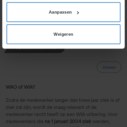
bepaalt de WIA of er recht is op een uitkering.
Aanpassen
H2.
H2.2.
H2.2.5.
Weigeren
Specialisten Info
Actueel
WAO of WIA?
Zodra de medewerker langer dan twee jaar ziek is of
ziek zal zijn, wordt de vraag relevant of de
medewerker recht heeft op een WIA-uitkering. Voor
medewerkers die
na 1 januari 2004 ziek
werden,