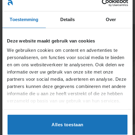
Ga
naar
menu
inhoud
Toestemming
Details
Over
Deze website maakt gebruik van cookies
We gebruiken cookies om content en advertenties te
personaliseren, om functies voor social media te bieden
en om ons websiteverkeer te analyseren. Ook delen we
informatie over uw gebruik van onze site met onze
2.2.5. Medewerker is
partners voor social media, adverteren en analyse. Deze
partners kunnen deze gegevens combineren met andere
langer dan twee jaar
informatie die u aan ze heeft verstrekt of die ze hebben
ziek
verzameld op basis van uw gebruik van hun services.
De WIA geldt voor medewerkers die na 1 januari
2004 ziek werden, terwijl de WAO van toepassing is
Alles toestaan
op ziektes van vóór die datum. Na twee jaar ziekte