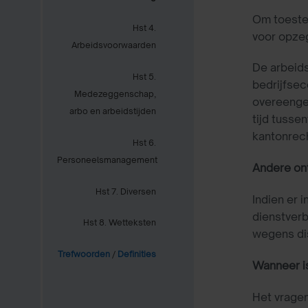
Om toestem
Hst 4.
voor opzeg
Arbeidsvoorwaarden
De arbeid
Hst 5.
bedrijfsec
Medezeggenschap,
overeengek
arbo en arbeidstijden
tijd tusse
kantonrech
Hst 6.
Personeelsmanagement
Andere on
Hst 7. Diversen
Indien er 
dienstverb
Hst 8. Wetteksten
wegens dis
Trefwoorden
/
Definities
Wanneer i
Het vragen