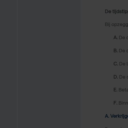
De tijdsti
Bij opzegg
A.
De d
B.
De d
C.
De l
D.
De 
E.
Beta
F.
Binn
A. Verkrij