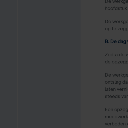
De werkgev
hoofdstuk
De werkge
op te zegg
B. De dag
Zodra de 
de opzegg
De werkgev
ontslag da
laten verni
steeds van
Een opzegg
medewerke
verboden 