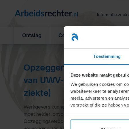
Ga
naar
Informatie zoek
inhoud
Ontslag
Concurrentiebeding
L
Toestemming
Opzeggen arbeidsovereen
Deze website maakt gebruik
van UWV-werkbedrijf (bed
We gebruiken cookies om cont
ziekte)
websiteverkeer te analyseren
media, adverteren en analys
verstrekt of die ze hebben v
Werkgevers kunnen opzeggen met een UWV-ve
moet helder, onvoorwaardelijk en correct wor
Opzeggingsverboden en termijnen gelden. Me
vernietiging aanvragen als toestemming ontbree