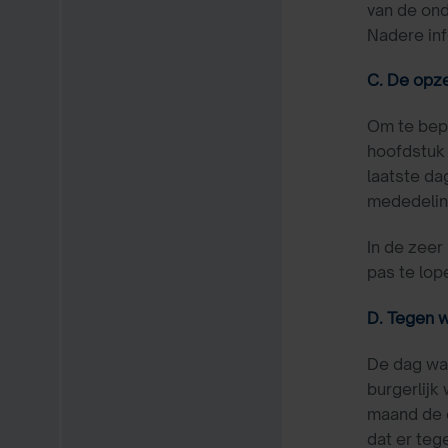
van de on
Nadere inf
C. De opz
Om te bep
hoofdstuk
laatste da
mededelin
In de zeer
pas te lop
D. Tegen 
De dag waa
burgerlijk
maand de o
dat er te