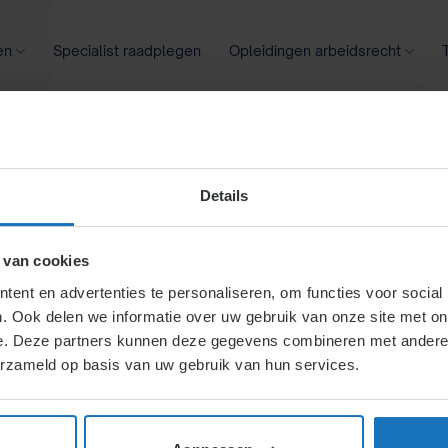
en
Specialist raadplegen
Opleidingen arbeidsrecht
oontransparantie
Ziekte
Meer
Details
komst met een vergunning
 van cookies
rijfseconomisch / langdurig
ent en advertenties te personaliseren, om functies voor social
. Ook delen we informatie over uw gebruik van onze site met on
e. Deze partners kunnen deze gegevens combineren met andere i
erzameld op basis van uw gebruik van hun services.
rgunning. Opzegging
den gecommuniceerd.
dewerkers kunnen
kt of herstel als ze met