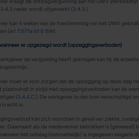
er vraagt de ontslagvergunning aan het UWV Werkbedrijf 
 3.4.3 nader wordt uitgewerkt
(3.4.3.)
.
ver kan 4 weken van de toestemming van het UWV gebruik
en (
art 7:671a lid 6 BW
).
 wanneer er opgezegd wordt (opzeggingsverboden)
werkgever de vergunning heeft gekregen kan hij de arbei
ingstermijn.
er moet er voor zorgen dat de opzegging op deze dag niet
t plaatsvindt in strijd met opzeggingsverboden kan de we
etigen (
3.4.4.C
.). De werkgever is dan loon verschuldigd 
 kracht is.
ingsverbod kan zich voordoen in geval van ziekte, zwanger
r. Daarnaast als de medewerker betrokken is (geweest) 
wanneer het ontslag (voornamelijk) is ingegeven wegens 