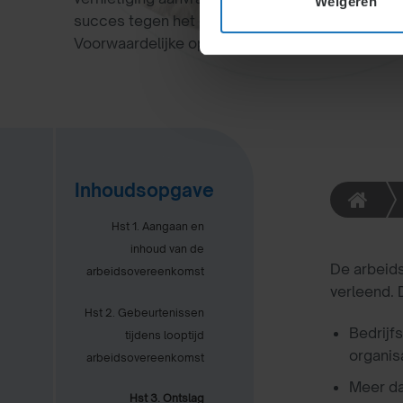
Weigeren
succes tegen het oordeel bij de kantonrechter 
Voorwaardelijke opzegging is toegestaan, mits n
Inhoudsopgave
Hst 1. Aangaan en
inhoud van de
De arbeid
arbeidsovereenkomst
verleend. 
Hst 2. Gebeurtenissen
Bedrijf
tijdens looptijd
organis
arbeidsovereenkomst
Meer da
Hst 3. Ontslag