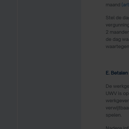
maand
(ar
Stel de d
vergunning
2 maanden 
de dag wa
waartegen 
E. Betalen
De werkgev
UWV is op
werkgever 
verwijtbaa
spelen.
Nadere inf