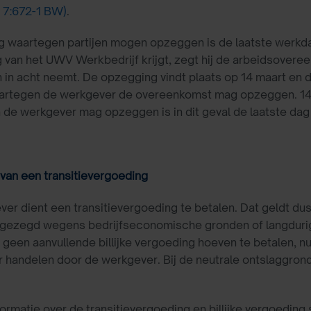
t 7:672-1 BW)
.
ag waartegen partijen mogen opzeggen is de laatste werk
 van het UWV Werkbedrijf krijgt, zegt hij de arbeidsovere
in acht neemt. De opzegging vindt plaats op 14 maart en d
artegen de werkgever de overeenkomst mag opzeggen. 14 
de werkgever mag opzeggen is in dit geval de laatste dag
 van een transitievergoeding
er dient een transitievergoeding te betalen. Dat geldt du
gezegd wegens bedrijfseconomische gronden of langdurig z
geen aanvullende billijke vergoeding hoeven te betalen, nu 
r handelen door de werkgever. Bij de neutrale ontslaggronde
ormatie over de transitievergoeding en billijke vergoeding 