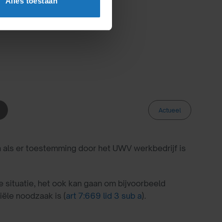
Alles toestaan
Actueel
als er toestemming door het UWV werkbedrijf is
 situatie, het ook kan gaan om bijvoorbeeld
iële noodzaak is (
art 7:669 lid 3 sub a
).