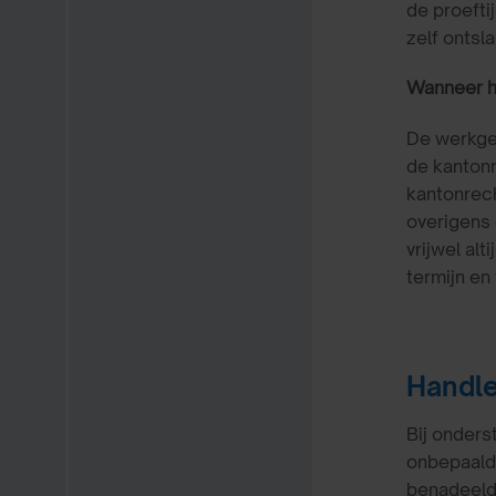
de proefti
zelf ontsl
Wanneer h
De werkgev
de kantonr
kantonrech
overigens 
vrijwel al
termijn en
Handle
Bij onders
onbepaalde
benadeeld