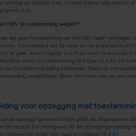
jd, ontslag op staande voet, ontslag tijdens faillissement
ag neemt (
3.3
).
et UWV de toestemming weigert?
er die geen toestemming van het UWV heeft verkregen, kan
echter. Dat betekent dat de route om op grond van bedrij
ter te gaan, eerst mogelijk wordt als eerst de procedure b
dezelfde eisen om toestemming te krijgen (
3.4.4.
). De kan
tijd een transitievergoeding toekennen. Naast de inhoudelijk
 vergoeding vergelijkbaar. Meer informatie over de procedur
iding voor opzegging met toestemm
taande opzeggingsvoorschriften geldt als uitgangspunt d
 tijd opzegt. Een werkgever die de opzeggingsregeling ni
e medewerker tegen hem gaat procederen
(3.4.4.)
.