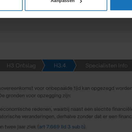
Aanpassen
in beroep gaan.
iet reeds in werking.
H3 Ontslag
H3.4.
Specialisten Info
sovereenkomst voor onbepaalde tijd kan opgezegd worden 
De gronden voor opzegging zijn:
seconomische redenen, waarbij naast een slechte financiële
atorische veranderingen, derhalve zonder dat er een financ
n twee jaar ziek (
art 7:669 lid 3 sub b
).