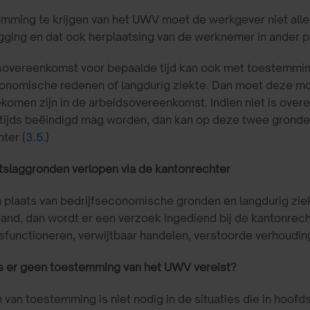
ming te krijgen van het UWV moet de werkgever niet allee
ging en dat ook herplaatsing van de werknemer in ander p
sovereenkomst voor bepaalde tijd kan ook met toestemmi
onomische redenen of langdurig ziekte. Dan moet deze mog
omen zijn in de arbeidsovereenkomst. Indien niet is ove
ntijds beëindigd mag worden, dan kan op deze twee gronde
ter (
3.5.
)
tslaggronden verlopen via de kantonrechter
in plaats van bedrijfseconomische gronden en langdurig zie
and, dan wordt er een verzoek ingediend bij de kantonrech
functioneren, verwijtbaar handelen, verstoorde verhouding 
s er geen toestemming van het UWV vereist?
 van toestemming is niet nodig in de situaties die in hoofd