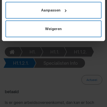
Stages moeten leergericht zijn. Vrijwilligers blijven
belastingvrij bij beperkte vergoedingen.
Aanpassen
Weigeren
H1.
H1.1.
H1.1.2.
H1.1.2.1.
Specialisten Info
Actueel
Fictieve arbeidsovereenkomst, als er loon wordt
betaald
Is er geen arbeidsovereenkomst, dan kan er toch