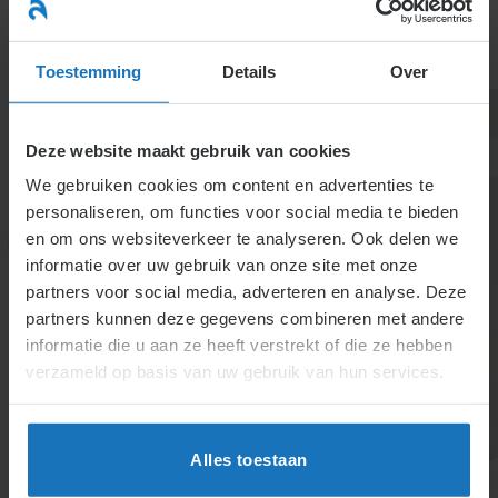
Ga
naar
menu
inhoud
Toestemming
Details
Over
Deze website maakt gebruik van cookies
We gebruiken cookies om content en advertenties te
personaliseren, om functies voor social media te bieden
en om ons websiteverkeer te analyseren. Ook delen we
informatie over uw gebruik van onze site met onze
1.1.2.1. Stage en
partners voor social media, adverteren en analyse. Deze
partners kunnen deze gegevens combineren met andere
vrijwilligerswerk
informatie die u aan ze heeft verstrekt of die ze hebben
verzameld op basis van uw gebruik van hun services.
Bij zowel stage als vrijwilligerswerk is er doorgaans
geen sprake van de betaling van loon, ook niet als er
een kleine (onkosten)vergoeding wordt geboden.
Alles toestaan
Het ontbreken van het element loon maakt dat er
veelal geen sprake is van een arbeidsovereenkomst.