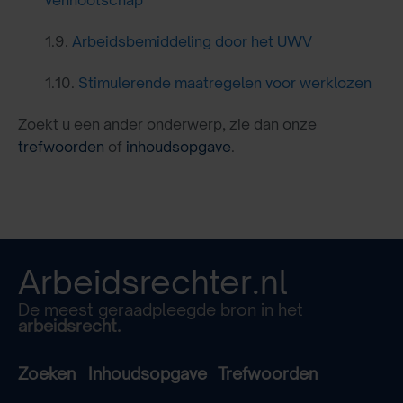
vennootschap
1.9.
Arbeidsbemiddeling door het UWV
1.10.
Stimulerende maatregelen voor werklozen
Zoekt u een ander onderwerp, zie dan onze
trefwoorden
of
inhoudsopgave
.
Arbeidsrechter.nl
De meest geraadpleegde bron in het
arbeidsrecht.
Zoeken
Inhoudsopgave
Trefwoorden