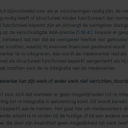
ich bijvoorbeeld voor als er voorzieningen nodig zijn, de
g nodig heeft of structureel minder functioneert dan norm
l functioneel beperkt zijn en ontvangt de werkgever doorg
ng op de verschuldigde WIA-premie
(1.10.4.)
. Hoewel er ges
, betekent dat niet dat de werkgever hiertoe niet gehoude
 inzetten, waarbij hij evenwel financieel gesteund wordt.
rker te re-integreren, dan wordt de medewerker niet als 
wel als structureel functioneel beperkt aangemerkt als hij 
aat inzetten voor de re-integratie van de medewerker.
werker kan zijn werk of ander werk niet verrichten, doorda
t voor zich dat wanneer er geen mogelijkheden tot re-integ
ing tot re-integratie in aanmerking komt. Dit wordt bereik
l beperkt aan te merken. Het gaat hier om medewerkers die
nde arbeid is te vinden bij de huidige of bij een andere we
 die door zijn invaliditeit geen mogelijkheid tot werk heef