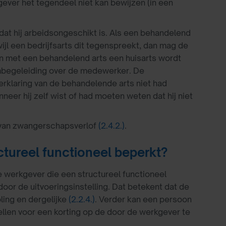
ever het tegendeel niet kan bewijzen (in een
dat hij arbeidsongeschikt is. Als een behandelend
ijl een bedrijfsarts dit tegenspreekt, dan mag de
en met een behandelend arts een huisarts wordt
imbegeleiding over de medewerker. De
erklaring van de behandelende arts niet had
eer hij zelf wist of had moeten weten dat hij niet
 van zwangerschapsverlof
(2.4.2.)
.
ctureel functioneel beperkt?
 werkgever die een structureel functioneel
oor de uitvoeringsinstelling. Dat betekent dat de
ling en dergelijke
(2.2.4.)
. Verder kan een persoon
tellen voor een korting op de door de werkgever te