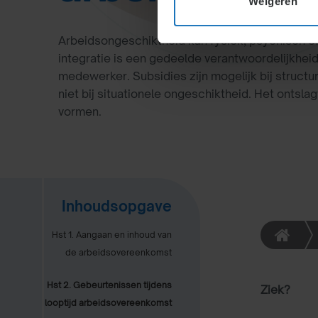
Weigeren
Arbeidsongeschiktheid kan fysiek, psychisch of 
integratie is een gedeelde verantwoordelijkhei
medewerker. Subsidies zijn mogelijk bij struct
niet bij situationele ongeschiktheid. Het ontsla
vormen.
Inhoudsopgave
Hst 1. Aangaan en inhoud van
de arbeidsovereenkomst
Hst 2. Gebeurtenissen tijdens
Ziek?
looptijd arbeidsovereenkomst