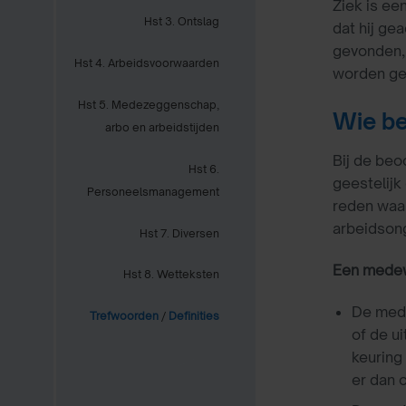
Ziek is ee
Hst 3. Ontslag
dat hij ge
gevonden, 
Hst 4. Arbeidsvoorwaarden
worden gev
Hst 5. Medezeggenschap,
Wie be
arbo en arbeidstijden
Bij de beo
Hst 6.
geestelijk
Personeelsmanagement
reden waar
arbeidson
Hst 7. Diversen
Een medewe
Hst 8. Wetteksten
De mede
Trefwoorden
/
Definities
of de u
keuring
er dan 