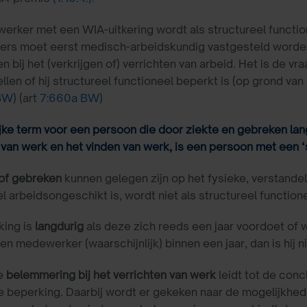
rker met een WIA-uitkering wordt als structureel functi
rs moet eerst medisch-arbeidskundig vastgesteld worden 
n bij het (verkrijgen of) verrichten van arbeid. Het is de
ellen of hij structureel functioneel beperkt is (op grond van
 BW
) (art
7:660a BW
)
jke term voor een persoon die door ziekte en gebreken lan
 van werk en het vinden van werk, is een persoon met een ‘
 of gebreken
kunnen gelegen zijn op het fysieke, verstande
el arbeidsongeschikt is, wordt niet als structureel functio
king is
langdurig
als deze zich reeds een jaar voordoet of wa
n medewerker (waarschijnlijk) binnen een jaar, dan is hij n
re
belemmering bij het verrichten van werk
leidt tot de conc
e beperking. Daarbij wordt er gekeken naar de mogelijkhed