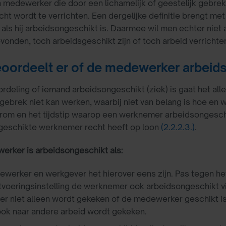
n medewerker die door een lichamelijk of geestelijk gebrek 
acht wordt te verrichten. Een dergelijke definitie brengt 
als hij arbeidsongeschikt is. Daarmee wil men echter niet 
onden, toch arbeidsgeschikt zijn of toch arbeid verrichte
oordeelt er of de medewerker arbeidso
ordeling of iemand arbeidsongeschikt (ziek) is gaat het alle
 gebrek niet kan werken, waarbij niet van belang is hoe en
om en het tijdstip waarop een werknemer arbeidsongeschik
geschikte werknemer recht heeft op loon
(2.2.2.3.)
.
rker is arbeidsongeschikt als:
werker en werkgever het hierover eens zijn. Pas tegen het
itvoeringsinstelling de werknemer ook arbeidsongeschikt vind
 er niet alleen wordt gekeken of de medewerker geschikt is 
ook naar andere arbeid wordt gekeken.