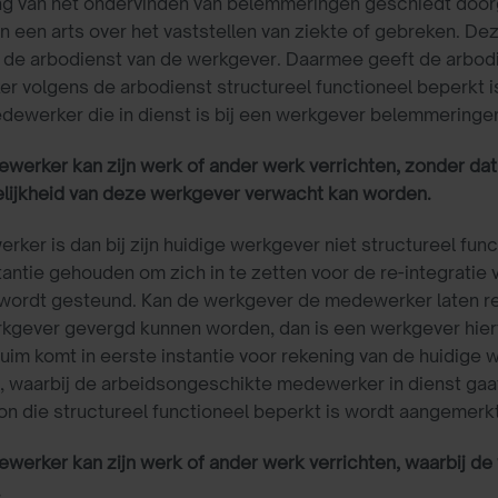
ng van het ondervinden van belemmeringen geschiedt door
n een arts over het vaststellen van ziekte of gebreken. Dez
n de arbodienst van de werkgever. Daarmee geeft de arbo
 volgens de arbodienst structureel functioneel beperkt i
dewerker die in dienst is bij een werkgever belemmeringen 
werker kan zijn werk of ander werk verrichten, zonder da
elijkheid van deze werkgever verwacht kan worden.
ker is dan bij zijn huidige werkgever niet structureel funct
tantie gehouden om zich in te zetten voor de re-integratie 
 wordt gesteund. Kan de werkgever de medewerker laten re-
kgever gevergd kunnen worden, dan is een werkgever hier
uim komt in eerste instantie voor rekening van de huidige 
, waarbij de arbeidsongeschikte medewerker in dienst gaa
n die structureel functioneel beperkt is wordt aangemerk
werker kan zijn werk of ander werk verrichten, waarbij 
.