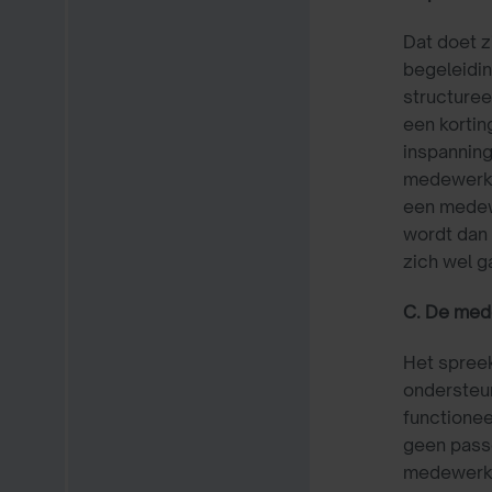
Dat doet z
begeleidin
structuree
een korti
inspanning
medewerker
een medewe
wordt dan 
zich wel g
C. De mede
Het spreek
ondersteun
functionee
geen passe
medewerker