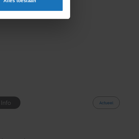
Alles toestaan
 Info
Actueel