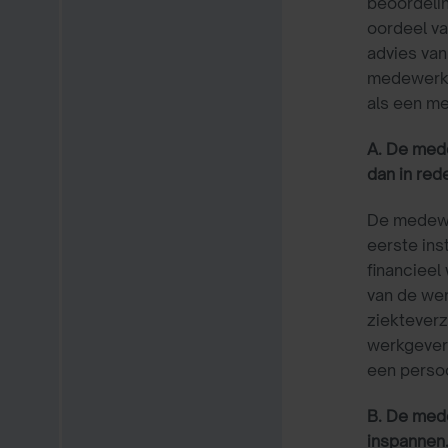
beoordeli
oordeel va
advies va
medewerker
als een me
A. De mede
dan in red
De medewer
eerste ins
financieel
van de wer
ziekteverz
werkgever
een persoo
B. De mede
inspannen