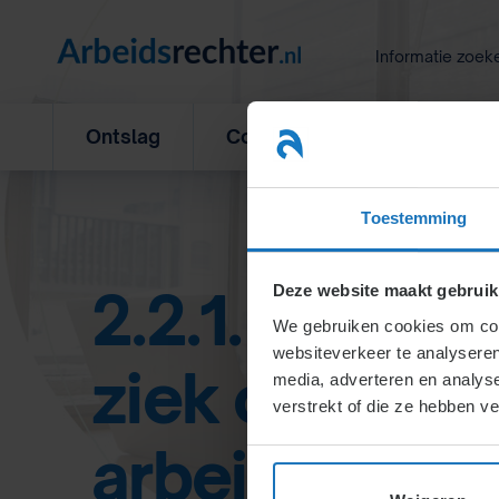
Ga
naar
Informatie zoek
inhoud
Ontslag
Concurrentiebeding
L
Toestemming
2.2.1. Wanne
Deze website maakt gebruik
We gebruiken cookies om cont
websiteverkeer te analyseren
ziek of (situa
media, adverteren en analys
verstrekt of die ze hebben v
arbeidsonges