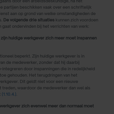
gaans door een arbeidsdeskundige, na het
e partijen beschikken vaak over een schriftelijk
dienst aan op grond van welke omstandigheden de
s.
De volgende drie situaties
kunnen zich voordoen
gaat ondervinden bij het verrichten van werk:
t zijn huidige werkgever zich meer moet inspannen
ioneel beperkt. Zijn huidige werkgever is in
van de medewerker, zonder dat hij daarbij
integreren door inspanningen die in redelijkheid
toe gehouden. Het terugdringen van het
werkgever. Dit geldt niet voor een nieuwe
t treden, waardoor de medewerker dan wel als
t
(1.10.4.)
.
de werkgever zich evenwel meer dan normaal moet