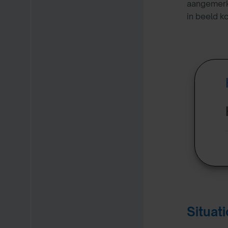
aangemerkt
in beeld k
Situat