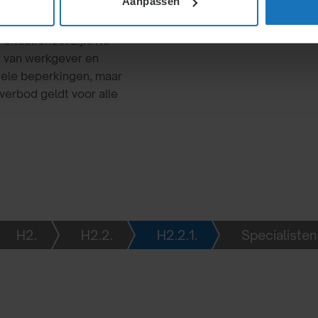
Aanpassen
situationeel zijn. Re-
d van werkgever en
urele beperkingen, maar
gverbod geldt voor alle
H2.
H2.2.
H2.2.1.
Specialisten