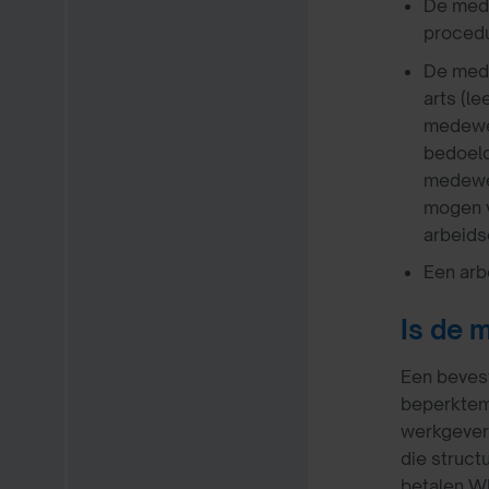
De mede
procedu
De mede
arts (l
medewer
bedoeld
medewer
mogen v
arbeids
Een arb
Is de 
Een bevest
beperkteme
werkgever 
die struct
betalen W