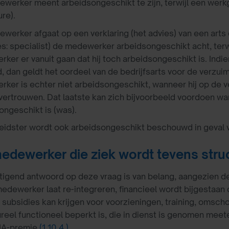
werker meent arbeidsongeschikt te zijn, terwijl een werkg
re).
werker afgaat op een verklaring (het advies) van een arts 
ees: specialist) de medewerker arbeidsongeschikt acht, terw
ker er vanuit gaan dat hij toch arbeidsongeschikt is. Indi
, dan geldt het oordeel van de bedrijfsarts voor de verzu
ker is echter niet arbeidsongeschikt, wanneer hij op de v
ertrouwen. Dat laatste kan zich bijvoorbeeld voordoen wann
ongeschikt is (was).
eidster wordt ook arbeidsongeschikt beschouwd in geval
medewerker die ziek wordt tevens stru
igend antwoord op deze vraag is van belang, aangezien de
dewerker laat re-integreren, financieel wordt bijgestaan d
subsidies kan krijgen voor voorzieningen, training, omscho
ureel functioneel beperkt is, die in dienst is genomen mee
IA-premie
(1.10.4.)
.