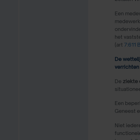
Een medewe
medewerke
ondervinde
het vastst
(art
7:611
De wetteli
verrichten
De
ziekte
situatione
Een beper
Geneest ee
Niet iede
functionel