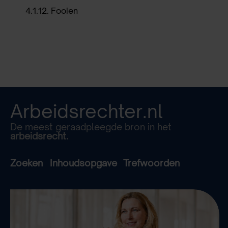
4.1.12
.
Fooien
Arbeidsrechter.nl
De meest geraadpleegde bron in het
arbeidsrecht.
Zoeken
Inhoudsopgave
Trefwoorden