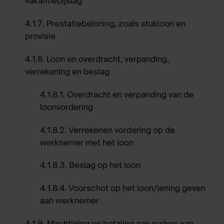
vakantiebijslag
4.1.7
.
Prestatiebeloning, zoals stukloon en
provisie
4.1.8
.
Loon en overdracht, verpanding,
verrekening en beslag
4.1.8.1
.
Overdracht en verpanding van de
loonvordering
4.1.8.2
.
Verrekenen vordering op de
werknemer met het loon
4.1.8.3
.
Beslag op het loon
4.1.8.4
.
Voorschot op het loon/lening geven
aan werknemer
4.1.9
.
Machtiging en betaling aan ouders van