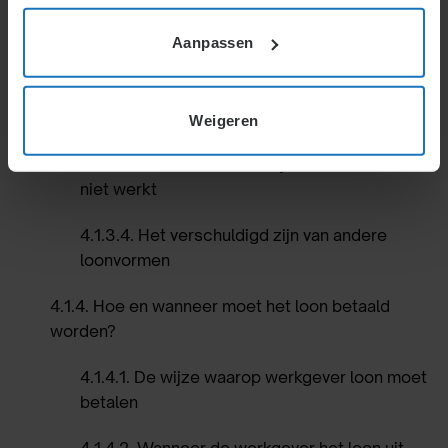
4.1.3.1
.
Wanneer is de werkgever loon
Aanpassen
verschuldigd?
4.1.3.2.
Wanneer is de werkgever geen loon
verschuldigd?
Weigeren
4.1.3.3
.
Loon betalen terwijl de medewerker
niet werkt
4.1.3.4
.
Het verschuldigd zijn van andere
loonvormen
4.1.4
.
Hoe en wanneer moet het loon betaald
worden?
4.1.4.1
.
De wijze waarop werkgever loon moet
betalen
4.1.4.2
.
Wanneer de werkgever het loon uit