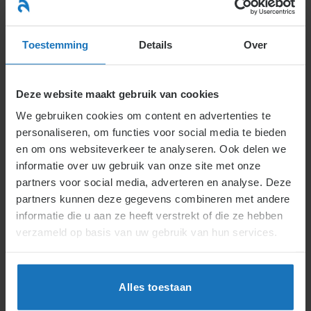
Ga
naar
menu
inhoud
Toestemming
Details
Over
Deze website maakt gebruik van cookies
We gebruiken cookies om content en advertenties te
H4.
H4.1.
Actueel
personaliseren, om functies voor social media te bieden
en om ons websiteverkeer te analyseren. Ook delen we
informatie over uw gebruik van onze site met onze
4.1
.
Loon
partners voor social media, adverteren en analyse. Deze
partners kunnen deze gegevens combineren met andere
4.1.1
.
Wat is loon en welke loonvormen zijn
informatie die u aan ze heeft verstrekt of die ze hebben
toegestaan?
verzameld op basis van uw gebruik van hun services.
4.1.2
.
Hoe wordt het loon vastgesteld?
Alles toestaan
4.1.3
.
Is er loon verschuldigd?