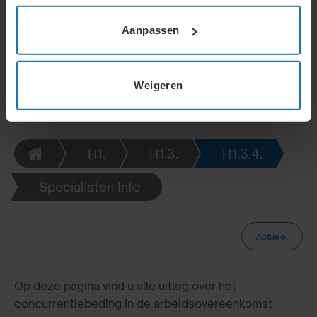
onevenredig wordt benadeeld of bij een gebrek aan
noodzaak voor het beding.
Aanpassen
Weigeren
H1.
H1.3.
H1.3.4.
Specialisten Info
Actueel
Op deze pagina vind u alle uitleg over het
concurrentiebeding in de arbeidsovereenkomst