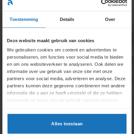
Ga
naar
menu
inhoud
Toestemming
Details
Over
Deze website maakt gebruik van cookies
We gebruiken cookies om content en advertenties te
personaliseren, om functies voor social media te bieden
en om ons websiteverkeer te analyseren. Ook delen we
informatie over uw gebruik van onze site met onze
1.3.4. Het
partners voor social media, adverteren en analyse. Deze
partners kunnen deze gegevens combineren met andere
concurrentiebeding
informatie die u aan ze heeft verstrekt of die ze hebben
verzameld op basis van uw gebruik van hun services.
Een concurrentiebeding beperkt werknemers in hun
werkmogelijkheden na ontslag. Het moet schriftelijk
zijn vastgelegd. Bij tijdelijke contracten zijn
Alles toestaan
zwaarwegende redenen vereist. De rechter kan het
beding aanpassen of vernietigen als de werknemer