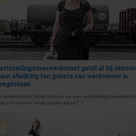
aststellingsovereenkomst geldt al bij akkoor
aar afwijking ten gunste van werknemer is
oegestaan
 bedenktermijn bij het tekenen van een vaststellingsovereenkom
at al in wanneer beide partijen elkaar [...]
30
ul