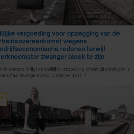
illijke vergoeding voor opzegging van de
rbeidsovereenkomst wegens
edrijfseconomische redenen terwijl
erkneemster zwanger bleek te zijn
rkneemster krijgt een billijke vergoeding omdat zij ontslagen is
jdens haar zwangerschap, omdat er dan [...]
28
ei