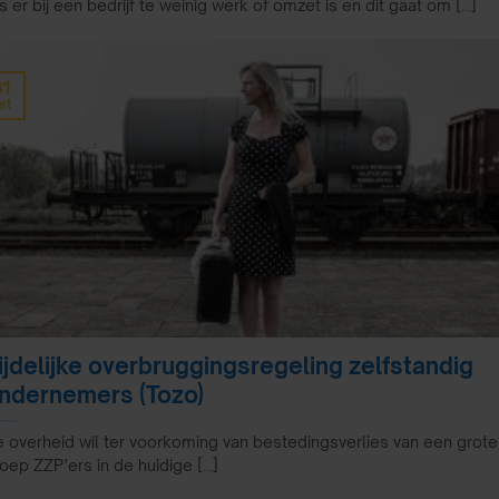
s er bij een bedrijf te weinig werk of omzet is en dit gaat om [...]
31
rt
ijdelijke overbruggingsregeling zelfstandig
ndernemers (Tozo)
 overheid wil ter voorkoming van bestedingsverlies van een grote
oep ZZP’ers in de huidige [...]