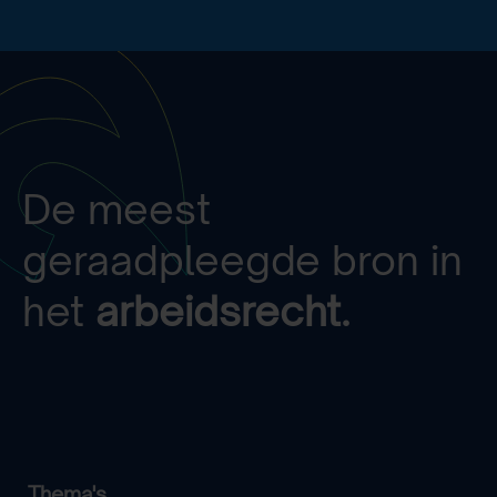
De meest
geraadpleegde bron in
het
arbeidsrecht.
Thema's