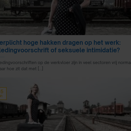
erplicht hoge hakken dragen op het werk:
ledingvoorschrift of seksuele intimidatie?
edingvoorschriften op de werkvloer zijn in veel sectoren vrij norma
ar hoe zit dat met [...]
05
un