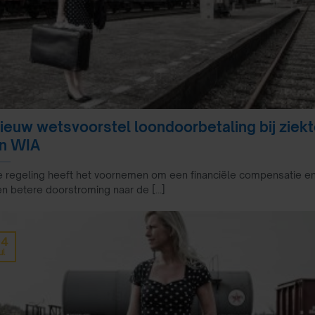
ieuw wetsvoorstel loondoorbetaling bij ziek
n WIA
 regeling heeft het voornemen om een financiële compensatie e
n betere doorstroming naar de [...]
04
ul