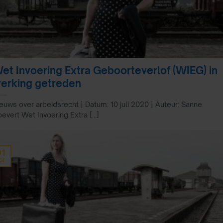
et Invoering Extra Geboorteverlof (WIEG) in
erking getreden
euws over arbeidsrecht | Datum: 10 juli 2020 | Auteur: Sanne
evert Wet Invoering Extra [...]
01
pr