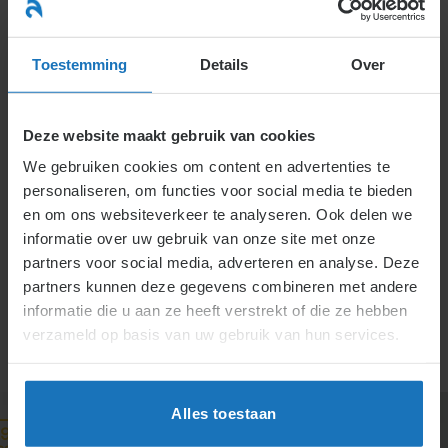
Ga
naar
menu
inhoud
Toestemming
Details
Over
CATEGORIE
Deze website maakt gebruik van cookies
We gebruiken cookies om content en advertenties te
ARCHIEVEN:
personaliseren, om functies voor social media te bieden
en om ons websiteverkeer te analyseren. Ook delen we
informatie over uw gebruik van onze site met onze
NIEUWS
partners voor social media, adverteren en analyse. Deze
partners kunnen deze gegevens combineren met andere
informatie die u aan ze heeft verstrekt of die ze hebben
verzameld op basis van uw gebruik van hun services.
Het laatste nieuws over arbeidsrecht.
Alles toestaan
29