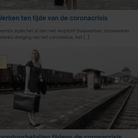
erken ten tijde van de coronacrisis
ema's zoals het al dan niet verplicht thuiswerken, doorwerken
danks dreiging van het coronavirus, het [...]
01
pr
oondoorbetaling tijdens de coronacrisis