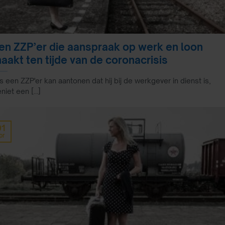
en ZZP’er die aanspraak op werk en loon
aakt ten tijde van de coronacrisis
s een ZZP'er kan aantonen dat hij bij de werkgever in dienst is,
niet een [...]
01
pr