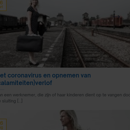
16
rt
et coronavirus en opnemen van
calamiteiten)verlof
n een werknemer, die zijn of haar kinderen dient op te vangen do
 sluiting [...]
26
ug