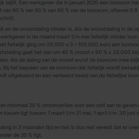
 blijft. Een werkgever die in januari 2020 een loonsom had
 van 80 % van 50 % van 90 % van de loonsom, oftewel 0.8 x
chot).
t en de omzetdaling minder is. Als de omzetdaling in de o
de werkgever in de maand maart t/m mei feitelijk minder loo
het feitelijk ging om 35.000 x 3 = 105.000 euro aan loons
 vaststelling gaat het dan om 40 % omzet x 90 % x 35.000 
len. Als de daling van de omzet en/of de loonsom mee blijkt
ij het bepalen van de loonsom dat feitelijk wordt betaald 
ordt uitgekeerd en een verkeerd beeld van de feitelijke lo
van minimaal 20 % omzetverlies voor een zelf aan te geve
iezen ligt tussen: 1 maart t/m 31 mei, 1 april t/m 30 juni of
ng in 3 maanden tijd en het is dus niet vereist dat er ov
nder de 20 % ligt.