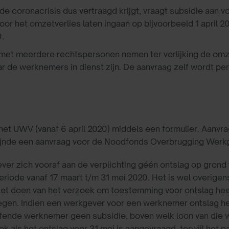
e coronacrisis dus vertraagd krijgt, vraagt subsidie aan v
or het omzetverlies laten ingaan op bijvoorbeeld 1 april
.
 met meerdere rechtspersonen nemen ter verlijking de omze
 de werknemers in dienst zijn. De aanvraag zelf wordt pe
et UWV (vanaf 6 april 2020) middels een formulier. Aanvrag
zijnde een aanvraag voor de Noodfonds Overbrugging Wer
ver zich vooraf aan de verplichting géén ontslag op gron
eriode vanaf 17 maart t/m 31 mei 2020. Het is wel overigen
t doen van het verzoek om toestemming voor ontslag heef
gen. Indien een werkgever voor een werknemer ontslag hee
effende werknemer geen subsidie, boven welk loon van die
 als het ontslag voor 31 mei is aangevraagd, terwijl het pas