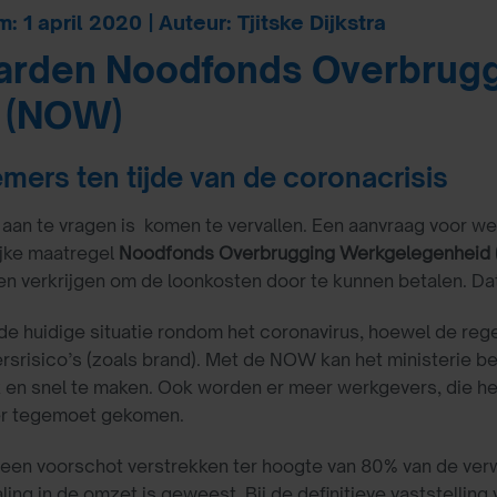
 1 april 2020 | Auteur: Tjitske Dijkstra
arden Noodfonds Overbrug
 (NOW)
ers ten tijde van de coronacrisis
aan te vragen is komen te vervallen. Een aanvraag voor wer
lijke maatregel
Noodfonds Overbrugging Werkgelegenheid
 verkrijgen om de loonkosten door te kunnen betalen. Dat k
de huidige situatie rondom het coronavirus, hoewel de reg
srisico’s (zoals brand). Met de NOW kan het ministerie bet
jk en snel te maken. Ook worden er meer werkgevers, die he
er tegemoet gekomen.
 een voorschot verstrekken ter hoogte van 80% van de ve
ling in de omzet is geweest. Bij de definitieve vaststelli