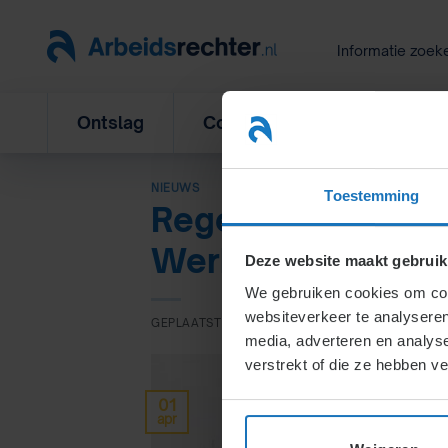
Ga
naar
Informatie zoek
inhoud
Ontslag
Concurrentiebeding
L
NIEUWS
Toestemming
Regels en voorwa
Werkgelegenheid
Deze website maakt gebruik
We gebruiken cookies om cont
websiteverkeer te analyseren
GEPLAATST OP
1 APRIL 2020
DOOR
TJITSKE DIJK
media, adverteren en analys
verstrekt of die ze hebben v
01
apr