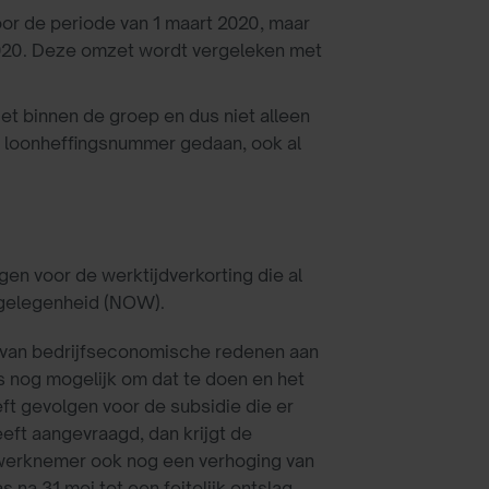
oor de periode van 1 maart 2020, maar
 2020. Deze omzet wordt vergeleken met
t binnen de groep en dus niet alleen
r loonheffingsnummer gedaan, ook al
en voor de werktijdverkorting die al
kgelegenheid (NOW).
d van bedrijfseconomische redenen aan
s nog mogelijk om dat te doen en het
t gevolgen voor de subsidie die er
ft aangevraagd, dan krijgt de
 werknemer ook nog een verhoging van
 na 31 mei tot een feitelijk ontslag