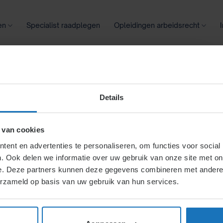
en
Specialist raadplegen
Opleidingen arbeidsrecht
oontransparantie
Ziekte
Meer
Details
arden Noodfonds Overbrug
 (NOW)
 van cookies
ent en advertenties te personaliseren, om functies voor social
. Ook delen we informatie over uw gebruik van onze site met on
STRA
e. Deze partners kunnen deze gegevens combineren met andere i
erzameld op basis van uw gebruik van hun services.