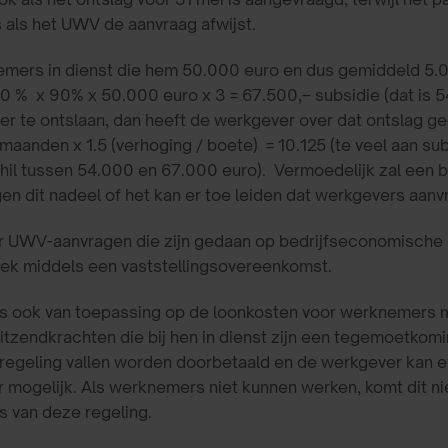
als het UWV de aanvraag afwijst.
emers in dienst die hem 50.000 euro en dus gemiddeld 5.0
0 % x 90% x 50.000 euro x 3 = 67.500,– subsidie (dat is 5
r te ontslaan, dan heeft de werkgever over dat ontslag ge
maanden x 1.5 (verhoging / boete) = 10.125 (te veel aan sub
chil tussen 54.000 en 67.000 euro). Vermoedelijk zal een 
dit nadeel of het kan er toe leiden dat werkgevers aanvra
r UWV-aanvragen die zijn gedaan op bedrijfseconomische 
trek middels een vaststellingsovereenkomst.
s ook van toepassing op de loonkosten voor werknemers 
itzendkrachten die bij hen in dienst zijn een tegemoetkom
regeling vallen worden doorbetaald en de werkgever kan 
mogelijk. Als werknemers niet kunnen werken, komt dit ni
 van deze regeling.