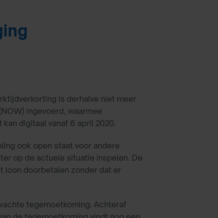
ging
ktijdverkorting is derhalve niet meer
(NOW) ingevoerd, waarmee
an digitaal vanaf 6 april 2020.
eling ook open staat voor andere
er op de actuele situatie inspelen. De
t loon doorbetalen zonder dat er
rwachte tegemoetkoming. Achteraf
ng van de tegemoetkoming vindt nog een