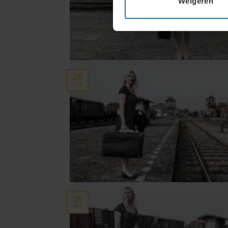
Weigeren
29
mrt
25
mrt