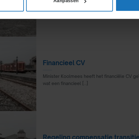
Aanpassen
De arbitrage heeft uitspraak gedaan over de 
magazijn [...]
Financieel CV
Minister Koolmees heeft het financiële CV geï
wat een financieel [...]
Regeling compensatie transiti