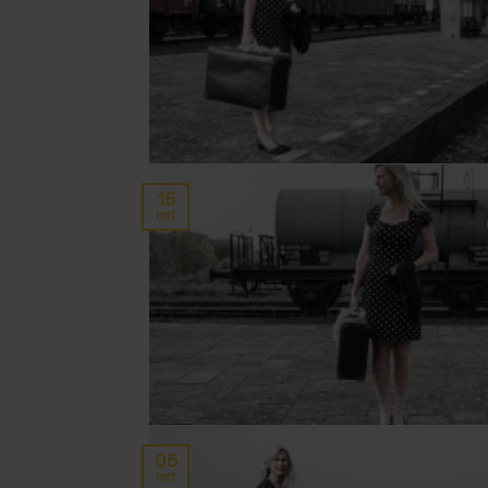
15
mrt
05
mrt