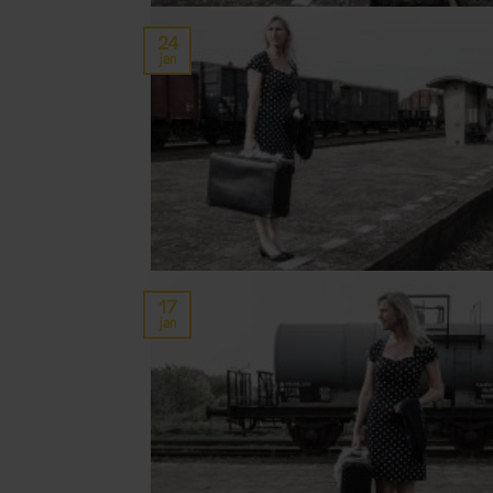
24
jan
17
jan