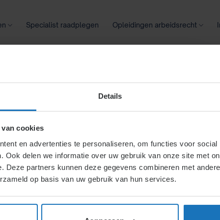
en
Specialist raadplegen
Opleidingen arbeidsrecht
oontransparantie
Ziekte
Meer
IE ARCHIEVE
Details
 van cookies
Het laatste nieuws over arbeidsrecht.
ent en advertenties te personaliseren, om functies voor social
. Ook delen we informatie over uw gebruik van onze site met on
e. Deze partners kunnen deze gegevens combineren met andere i
erzameld op basis van uw gebruik van hun services.
Uitspraak Arbeidsrechter over