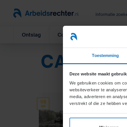
Ga
naar
Informatie zoek
inhoud
Ontslag
Concurrentiebeding
L
CATEGOR
Toestemming
Deze website maakt gebruik
We gebruiken cookies om cont
websiteverkeer te analyseren
media, adverteren en analys
08
verstrekt of die ze hebben v
apr