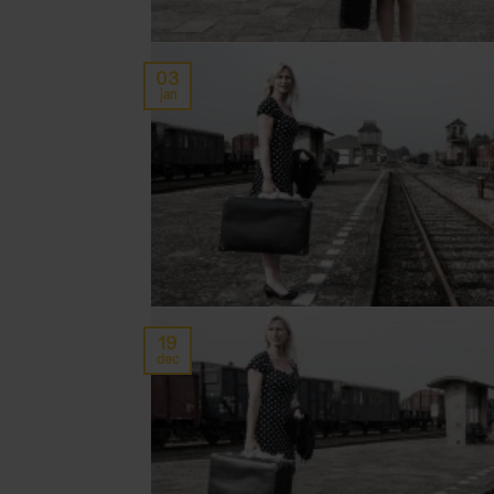
03
jan
19
dec