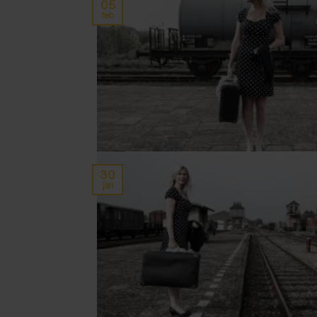
05
feb
30
jan