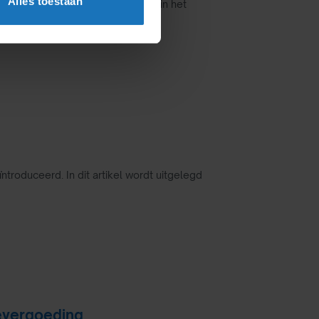
Alles toestaan
vraag of een werkgever camera's in het
ntroduceerd. In dit artikel wordt uitgelegd
evergoeding