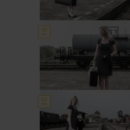
10
dec
03
dec