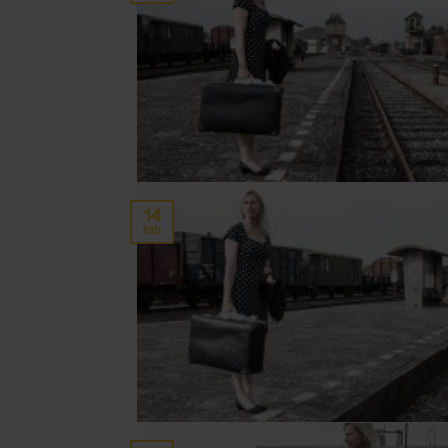
14
feb