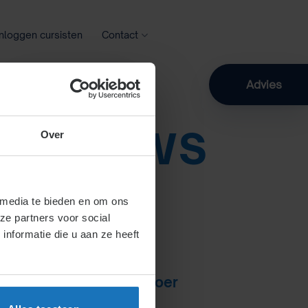
Inloggen cursisten
Contact
Zoeken
Advies
N:
NIEUWS
Over
 media te bieden en om ons
ze partners voor social
nformatie die u aan ze heeft
 camera’s op de werkvloer