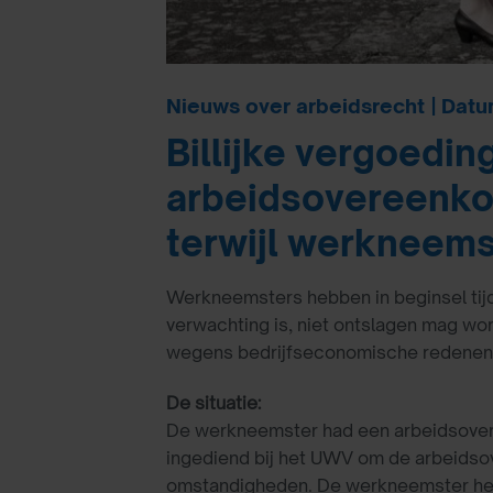
Nieuws over arbeidsrecht | Datu
Billijke vergoedi
arbeidsovereenko
terwijl werkneems
Werkneemsters hebben in beginsel tij
verwachting is, niet ontslagen mag wo
wegens bedrijfseconomische redenen. D
De situatie:
De werkneemster had een arbeidsovere
ingediend bij het UWV om de arbeids
omstandigheden. De werkneemster hee