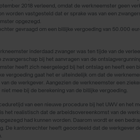
ptember 2018 verleend, omdat de werkneemster geen verk
on worden vastgesteld dat er sprake was van een zwanger
emster opgezegd.
chter gevraagd om een billijke vergoeding van 50.000 eur
werkneemster inderdaad zwanger was ten tijde van de verl
 zwangerschap bij het aanvragen van de ontslagvergunning
ster heeft zich neergelegd bij het ontslag en heeft een bi
lijke vergoeding gaat het er uiteindelijk om dat de werkn
en van de werkgever. Aangezien de werkneemster een zieke
niet mee bij de berekening van de billijke vergoeding.
oceduretijd van een nieuwe procedure bij het UWV en het m
 is het realistisch dat de arbeidsovereenkomst van de we
of opgezegd had kunnen worden. Daarom wordt er een bedr
ng. De kantonrechter heeft geoordeeld dat de werkgever de 
.