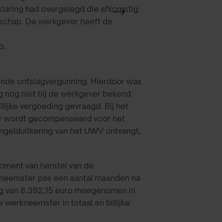
laring had overgelegd die afkomstig
schap. De werkgever heeft de
o.
eende ontslagvergunning. Hierdoor was
 nog niet bij de werkgever bekend
llijke vergoeding gevraagd. Bij het
emer wordt gecompenseerd voor het
ngelduitkering van het UWV ontvangt,
oment van herstel van de
rkneemster pas een aantal maanden na
ag van 8.392,15 euro meegenomen in
werkneemster in totaal en billijke