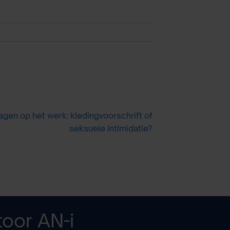
agen op het werk: kledingvoorschrift of
seksuele intimidatie?
toor
AN-i