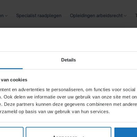
en
Specialist raadplegen
Opleidingen arbeidsrecht
oontransparantie
Ziekte
Meer
Details
ng voor opzegging van de
mst wegens bedrijfsecono
 van cookies
ter zwanger bleek te zijn
ent en advertenties te personaliseren, om functies voor social
. Ook delen we informatie over uw gebruik van onze site met on
e. Deze partners kunnen deze gegevens combineren met andere i
erzameld op basis van uw gebruik van hun services.
D