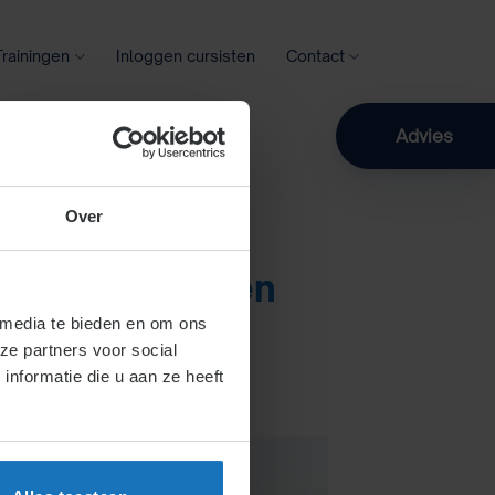
Trainingen
Inloggen cursisten
Contact
Zoeken
Advies
Over
mische redenen
 media te bieden en om ons
ze partners voor social
nformatie die u aan ze heeft