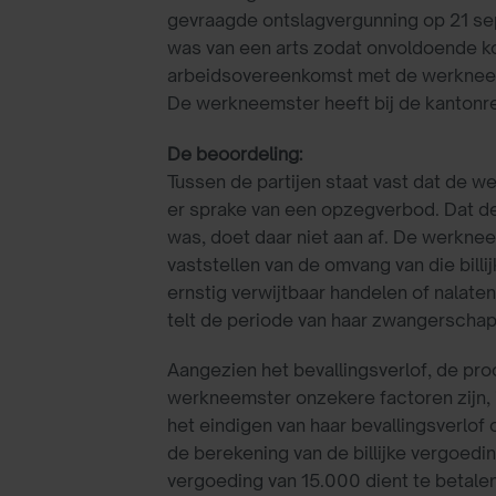
gevraagde ontslagvergunning op 21 se
was van een arts zodat onvoldoende k
arbeidsovereenkomst met de werkne
De werkneemster heeft bij de kantonre
De beoordeling:
Tussen de partijen staat vast dat de 
er sprake van een opzegverbod. Dat de
was, doet daar niet aan af. De werkneem
vaststellen van de omvang van die bil
ernstig verwijtbaar handelen of nalat
telt de periode van haar zwangerschap 
Aangezien het bevallingsverlof, de pr
werkneemster onzekere factoren zijn,
het eindigen van haar bevallingsverl
de berekening van de billijke vergoedi
vergoeding van 15.000 dient te betalen