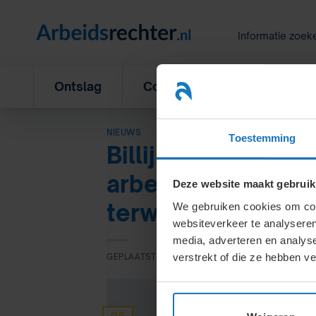
Ga
naar
Informatie zoek
inhoud
Ontslag
Concurrentiebeding
L
NIEUWS
Toestemming
Billijke vergoedi
arbeidsovereenko
Deze website maakt gebruik
terwijl werkneems
We gebruiken cookies om cont
websiteverkeer te analyseren
media, adverteren en analys
verstrekt of die ze hebben v
GEPLAATST OP
5 JUNI 2019
DOOR
ULLI HOOGLAN