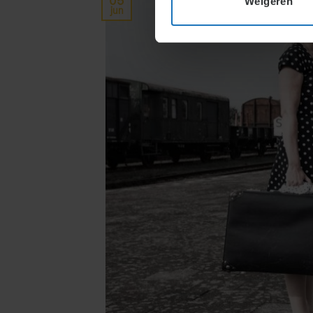
05
Weigeren
jun