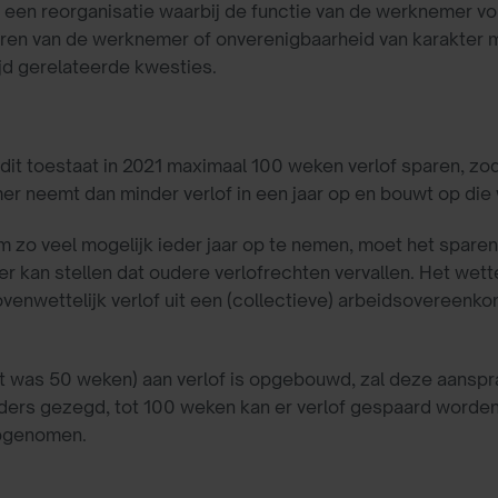
n een reorganisatie waarbij de functie van de werknemer vo
ren van de werknemer of onverenigbaarheid van karakter me
ijd gerelateerde kwesties.
t toestaat in 2021 maximaal 100 weken verlof sparen, zod
 neemt dan minder verlof in een jaar op en bouwt op die w
m zo veel mogelijk ieder jaar op te nemen, moet het spar
kan stellen dat oudere verlofrechten vervallen. Het wettel
enwettelijk verlof uit een (collectieve) arbeidsovereenkoms
t was 50 weken) aan verlof is opgebouwd, zal deze aanspra
nders gezegd, tot 100 weken kan er verlof gespaard worden
opgenomen.