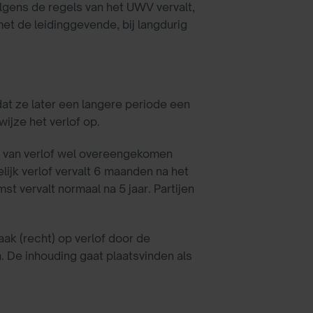
lgens de regels van het UWV vervalt,
t de leidinggevende, bij langdurig
at ze later een langere periode een
ijze het verlof op.
en van verlof wel overeengekomen
ijk verlof vervalt 6 maanden na het
t vervalt normaal na 5 jaar. Partijen
ak (recht) op verlof door de
. De inhouding gaat plaatsvinden als