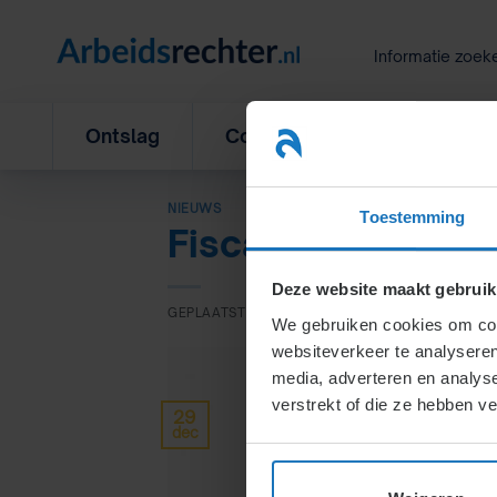
Ga
naar
Informatie zoek
inhoud
Ontslag
Concurrentiebeding
L
NIEUWS
Toestemming
Fiscale wijziginge
Deze website maakt gebruik
GEPLAATST OP
29 DECEMBER 2020
DOOR
ULLI 
We gebruiken cookies om cont
websiteverkeer te analyseren
media, adverteren en analys
verstrekt of die ze hebben v
29
dec