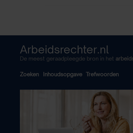
Arbeidsrechter.nl
De meest geraadpleegde bron in het
arbeid
Zoeken
Inhoudsopgave
Trefwoorden