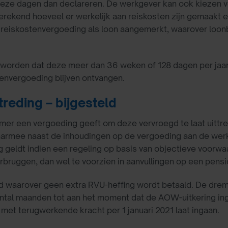
ze dagen dan declareren. De werkgever kan ook kiezen voo
tgerekend hoeveel er werkelijk aan reiskosten zijn gemaakt 
e reiskostenvergoeding als loon aangemerkt, waarover loo
rden dat deze meer dan 36 weken of 128 dagen per jaar 
stenvergoeding blijven ontvangen.
reding – bijgesteld
er een vergoeding geeft om deze vervroegd te laat uittre
armee naast de inhoudingen op de vergoeding aan de werk
ng geldt indien een regeling op basis van objectieve voorw
rbruggen, dan wel te voorzien in aanvullingen op een pens
d waarover geen extra RVU-heffing wordt betaald. De dremp
ntal maanden tot aan het moment dat de AOW-uitkering in
 met terugwerkende kracht per 1 januari 2021 laat ingaan.