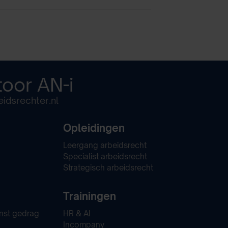
toor
AN-i
idsrechter.nl
Opleidingen
Leergang arbeidsrecht
Specialist arbeidsrecht
Strategisch arbeidsrecht
Trainingen
nst gedrag
HR & AI
Incompany