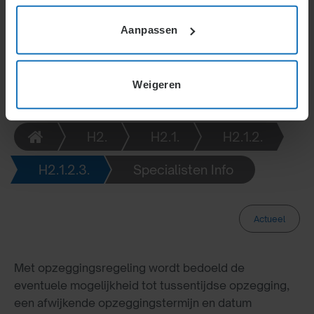
moet een nieuwe opzeggingsregeling worden
overeengekomen. Een eenzijdige wijziging door de
Aanpassen
werkgever is niet mogelijk, zelfs niet als dit in de
arbeidsovereenkomst is vastgelegd.
Weigeren
H2.
H2.1.
H2.1.2.
H2.1.2.3.
Specialisten Info
Actueel
Met opzeggingsregeling wordt bedoeld de
eventuele mogelijkheid tot tussentijdse opzegging,
een afwijkende opzeggingstermijn en datum