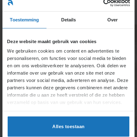
Ga
naar
menu
inhoud
Toestemming
Details
Over
Deze website maakt gebruik van cookies
We gebruiken cookies om content en advertenties te
personaliseren, om functies voor social media te bieden
en om ons websiteverkeer te analyseren. Ook delen we
informatie over uw gebruik van onze site met onze
2.1.2.3. Veranderen
partners voor social media, adverteren en analyse. Deze
partners kunnen deze gegevens combineren met andere
speciale
informatie die u aan ze heeft verstrekt of die ze hebben
opzeggingsregeling
verzameld op basis van uw gebruik van hun services.
Een opzeggingsregeling kan alleen worden gewijzigd
met wederzijdse instemming en schriftelijke
Alles toestaan
vastlegging. Bij een nieuwe arbeidsovereenkomst