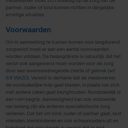
medewerker moet zich volledig op de zorg van de
partner, ouder of kind kunnen richten in dergelijke
ernstige situaties.
Voorwaarden
Om in aanmerking te kunnen komen voor langdurend
zorgverlof moet er aan een aantal voorwaarden
worden voldaan. De belangrijkste is natuurlijk dat het
verlof ook aangewend moet worden voor de zorg
door een levensbedreigende ziekte of gebrek
(art
5:9 WAZO)
. Vereist is derhalve dat de medewerker
de noodzakelijke hulp gaat bieden, in plaats van zich
met andere zaken gaat bezighouden. Noodzakelijk is
een ruim begrip. Aanwezigheid kan ook voldoende
van belang zijn als anderen specialistische zorg
verlenen. Dat het om kind, ouder of partner gaat, sluit
vrienden, kleinkinderen en ook schoonouders uit en
betekent dat niet steeds is vereist dat er met