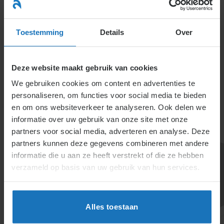
Ga
naar
menu
inhoud
Toestemming
Details
Over
Deze website maakt gebruik van cookies
We gebruiken cookies om content en advertenties te
personaliseren, om functies voor social media te bieden
en om ons websiteverkeer te analyseren. Ook delen we
informatie over uw gebruik van onze site met onze
2.4.7. Langdurend
partners voor social media, adverteren en analyse. Deze
partners kunnen deze gegevens combineren met andere
zorgverlof
informatie die u aan ze heeft verstrekt of die ze hebben
verzameld op basis van uw gebruik van hun services.
Langdurend zorgverlof biedt 6 weken verlof per jaar
voor zorg bij levensbedreigende situaties. Het verlof
Alles toestaan
is onbetaald, maar pensioenopbouw en vakantie-uren
blijven gedeeltelijk doorlopen. Ziekte tijdens verlof