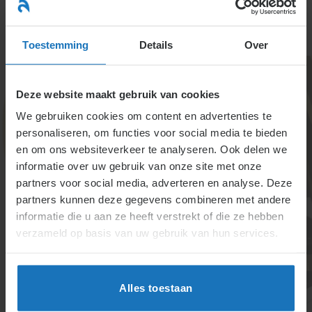
Ga
naar
menu
inhoud
Toestemming
Details
Over
Deze website maakt gebruik van cookies
We gebruiken cookies om content en advertenties te
personaliseren, om functies voor social media te bieden
en om ons websiteverkeer te analyseren. Ook delen we
informatie over uw gebruik van onze site met onze
Transitievergoeding en
partners voor social media, adverteren en analyse. Deze
partners kunnen deze gegevens combineren met andere
vergoeding naar
informatie die u aan ze heeft verstrekt of die ze hebben
billijkheid
verzameld op basis van uw gebruik van hun services.
Bij ontslag zal een werknemer doorgaans recht
hebben op een transitievergoeding en soms op een
Alles toestaan
billijke vergoeding. Compensatie van de te betalen