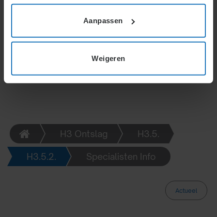
vergoeding is (nog) mogelijk bij ontslag na langdurige
ziekte of sluiting ondernemingen door een kleine
Aanpassen
werkgever.
Weigeren
H3 Ontslag
H3.5.
H3.5.2.
Specialisten Info
Actueel