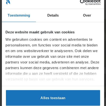
Ga
naar
menu
inhoud
Toestemming
Details
Over
Deze website maakt gebruik van cookies
We gebruiken cookies om content en advertenties te
personaliseren, om functies voor social media te bieden
en om ons websiteverkeer te analyseren. Ook delen we
informatie over uw gebruik van onze site met onze
1.1.2.12. Vrij beroep,
partners voor social media, adverteren en analyse. Deze
partners kunnen deze gegevens combineren met andere
eigen onderneming of
informatie die u aan ze heeft verstrekt of die ze hebben
in dienst
verzameld op basis van uw gebruik van hun services.
Zelfstandigen kunnen soms toch een
arbeidsovereenkomst hebben bij gezag, loonbetaling
Alles toestaan
en afhankelijkheid. Handelsagenten werken als