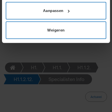
zelfstandige op provisiebasis, terwijl
vertegenwoordigers onder een
Aanpassen
arbeidsovereenkomst vallen en loon ontvangen. Ook
zonder arbeidsovereenkomst kan een fictieve
arbeidsovereenkomst belasting- en
Weigeren
premieverplichtingen opleveren voor de
opdrachtgever.
H1.
H1.1.
H1.1.2.
H1.1.2.12.
Specialisten Info
Actueel