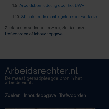
1.9.
Arbeidsbemiddeling door het UWV
1.10.
Stimulerende maatregelen voor werklozen
Zoekt u een ander onderwerp, zie dan onze
trefwoorden
of
inhoudsopgave
.
Arbeidsrechter.nl
De meest geraadpleegde bron in het
arbeidsrecht.
Zoeken
Inhoudsopgave
Trefwoorden