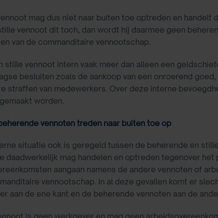
 vennoot mag dus niet naar buiten toe optreden en handel
tille vennoot dit toch, dan wordt hij daarmee geen beheren
lden van de commanditaire vennootschap.
n stille vennoot intern vaak meer dan alleen een geldschie
aagse besluiten zoals de aankoop van een onroerend goed,
ire straffen van medewerkers. Over deze interne bevoegdh
 gemaakt worden.
beherende vennoten treden naar buiten toe op
erne situatie ook is geregeld tussen de beherende en stille
ie daadwerkelijk mag handelen en optreden tegenover het
ereenkomsten aangaan namens de andere vennoten of arb
anditaire vennootschap. In al deze gevallen komt er slec
r aan de ene kant en de beherende vennoten aan de ander
 vennoot is geen werkgever en mag geen arbeidsovereenk