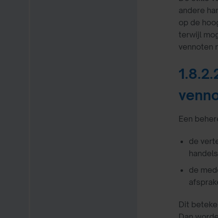
andere han
op de hoog
terwijl mo
vennoten 
1.8.2
venn
Een beher
de vert
handels
de mede
afsprak
Dit betek
Dan worden