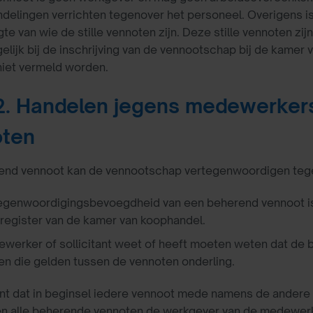
delingen verrichten tegenover het personeel. Overigens is
te van wie de stille vennoten zijn. Deze stille vennoten zi
gelijk bij de inschrijving van de vennootschap bij de kame
niet vermeld worden.
.2. Handelen jegens medewerker
oten
end vennoot kan de vennootschap vertegenwoordigen tegen
egenwoordigingsbevoegdheid van een beherend vennoot is b
register van de kamer van koophandel.
werker of sollicitant weet of heeft moeten weten dat de b
en die gelden tussen de vennoten onderling.
ent dat in beginsel iedere vennoot mede namens de ander
 alle beherende vennoten de werkgever van de medewerker