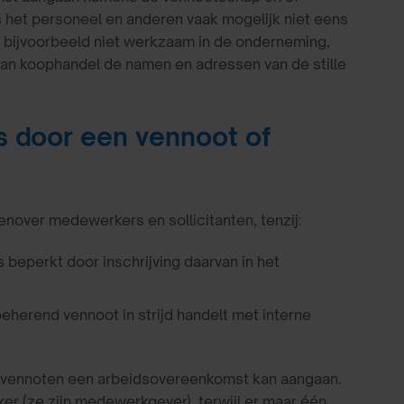
 het personeel en anderen vaak mogelijk niet eens
jn bijvoorbeeld niet werkzaam in de onderneming,
r van koophandel de namen en adressen van de stille
s door een vennoot of
over medewerkers en sollicitanten, tenzij:
eperkt door inschrijving daarvan in het
eherend vennoot in strijd handelt met interne
e vennoten een arbeidsovereenkomst kan aangaan.
 (ze zijn medewerkgever), terwijl er maar één