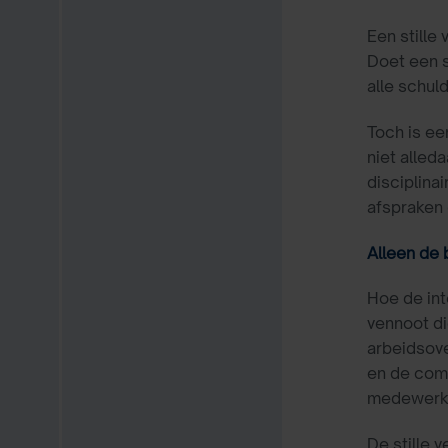
Een stille
Doet een s
alle schu
Toch is ee
niet alled
disciplina
afspraken
Alleen de 
Hoe de int
vennoot d
arbeidsov
en de comm
medewerke
De stille