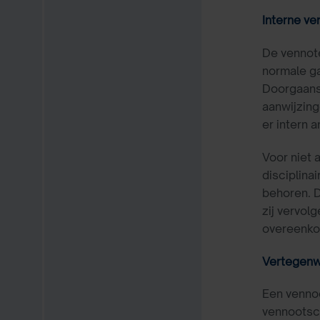
Interne v
De vennote
normale g
Doorgaans 
aanwijzing
er intern 
Voor niet 
disciplina
behoren. D
zij vervol
overeenkom
Vertegenwo
Een vennoo
vennootsc