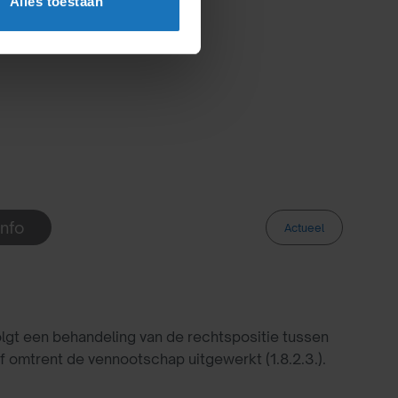
Alles toestaan
Info
Actueel
lgt een behandeling van de rechtspositie tussen
of omtrent de vennootschap uitgewerkt (1.8.2.3.).