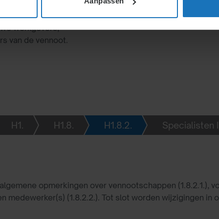
Aanpassen
n handelen intern, maar
names leiden tot
uwe werkgevers,
rs van de vennoot.
H1.
H1.8.
H1.8.2.
Specialisten 
algemene opmerkingen over vennootschappen (1.8.2.1.), vo
n medewerker(s) (1.8.2.2.). Tot slot worden wijzigingen in 