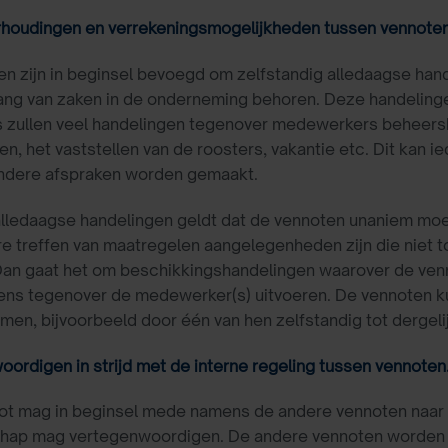
erhoudingen en verrekeningsmogelijkheden tussen vennote
n zijn in beginsel bevoegd om zelfstandig alledaagse hand
ang van zaken in de onderneming behoren. Deze handelin
zullen veel handelingen tegenover medewerkers beheersha
en, het vaststellen van de roosters, vakantie etc. Dit kan i
andere afspraken worden gemaakt.
alledaagse handelingen geldt dat de vennoten unaniem moet
ire treffen van maatregelen aangelegenheden zijn die niet
an gaat het om beschikkingshandelingen waarover de venn
gens tegenover de medewerker(s) uitvoeren. De vennoten k
en, bijvoorbeeld door één van hen zelfstandig tot dergeli
ordigen in strijd met de interne regeling tussen vennoten
t mag in beginsel mede namens de andere vennoten naar bu
hap mag vertegenwoordigen. De andere vennoten worden 