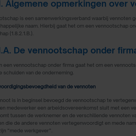
.1. Algemene opmerkingen over
otschap is een samenwerkingsverband waarbij vennoten ge
ppelijke naam. Hierbij gaat het om een vennootschap onde
ap (1.8.2.1.B.).
.1.A. De vennootschap onder firma
an een vennootschap onder firma gaat het om een vennootsc
de schulden van de onderneming.
oordigingsbevoegdheid van de vennoten
noot is in beginsel bevoegd de vennootschap te vertegenw
en medewerker een arbeidsovereenkomst sluit met een ve
komt tussen de werknemer en de verschillende vennoten v
en die de andere vennoten vertegenwoordigt en mede nam
zijn “mede werkgever”.