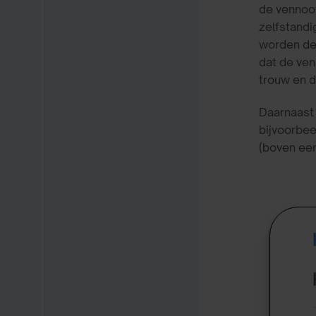
de vennoot
zelfstandi
worden de 
dat de ven
trouw en 
Daarnaast 
bijvoorbee
(boven ee