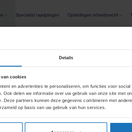
en
Specialist raadplegen
Opleidingen arbeidsrecht
oontransparantie
Ziekte
Meer
Details
nootschap als
 van cookies
ent en advertenties te personaliseren, om functies voor social
. Ook delen we informatie over uw gebruik van onze site met on
e. Deze partners kunnen deze gegevens combineren met andere i
erzameld op basis van uw gebruik van hun services.
beherende vennoten.
 naar BV of overlijden