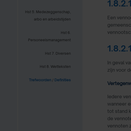
1.8.2
Hst 5. Medezeggenschap,
Een venno
arbo en arbeidstijden
gemeenscha
vennootsch
Hst 6.
Personeelsmanagement
1.8.2
Hst 7. Diversen
In geval v
Hst 8. Wetteksten
zijn voor 
Trefwoorden
/
Definities
Vertegenw
Iedere ven
wanneer e
tot stand 
de vennot
vennoten 