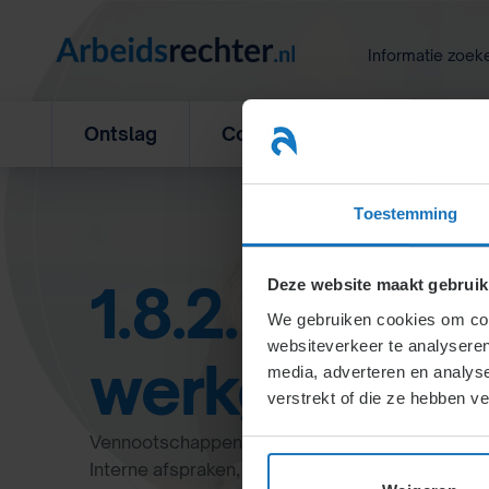
Ga
naar
Informatie zoek
inhoud
Ontslag
Concurrentiebeding
L
Toestemming
1.8.2. De ven
Deze website maakt gebruik
We gebruiken cookies om cont
websiteverkeer te analyseren
werkgever
media, adverteren en analys
verstrekt of die ze hebben v
Vennootschappen beheren arbeidsrelaties via 
Interne afspraken, intrede of uittrede, overgang