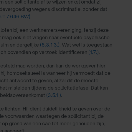
 een sollicitante af te wijzen enkel omdat zij
hadevergoeding wegens discriminatie, zonder dat
art 7:646 BW)
.
loten bij een werknemersvereniging, tenzij deze
r mag ook niet vragen naar eventuele psychische
zuim en dergelijke
(6.3.1.3.)
. Wat wel is toegestaan
zich bovendien op verzoek identificeren
(1.7.)
.
et gesteld mag worden, dan kan de werkgever hier
hij homoseksueel is wanneer hij vermoedt dat de
licht antwoord te geven, al zal dit de meeste
het misleiden tijdens de sollicitatiefase. Dat kan
arbeidsovereenkomst
(3.5.1.)
.
 lichten. Hij dient duidelijkheid te geven over de
 voorwaarden waartegen de sollicitant bij de
 op grond van een cao tot meer gehouden zijn,
es aangeeft.