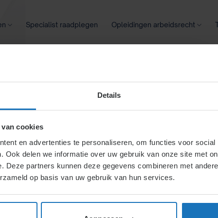
en
Specialist raadplegen
Opleidingen arbeidsrecht
oontransparantie
Ziekte
Meer
Details
atiefase
 van cookies
ent en advertenties te personaliseren, om functies voor social
. Ook delen we informatie over uw gebruik van onze site met on
ele fase)
e. Deze partners kunnen deze gegevens combineren met andere i
erzameld op basis van uw gebruik van hun services.
een discriminerende of
delijk zijn over functie