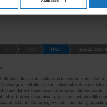
Aanpassen
ijn en mogen de werkgever
 zijn ontwijken.
H1.
H1.2.
H1.2.1.
Specialisten I
n
icitatiefase, die aan het sluiten van de overeenkomst voora
 De werkgever wil alles van de sollicitant weten en dat is oo
te kandidaten te kunnen selecteren voor zijn vacature(s)
 het verbod van discriminatie, zoals een onbehoorlijk ond
eaardheid (2.6.). Dat brengt met zich mee dat hij bepaalde