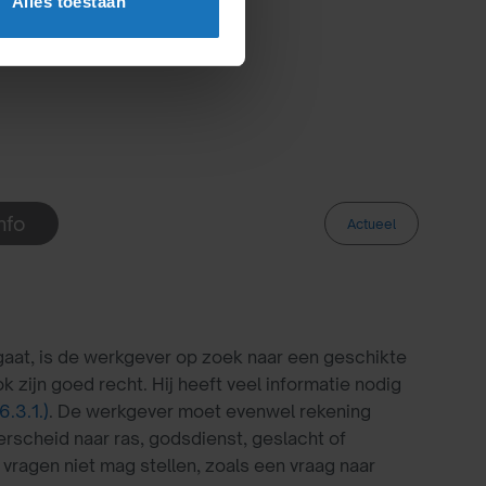
Alles toestaan
nfo
Actueel
fgaat, is de werkgever op zoek naar een geschikte
k zijn goed recht. Hij heeft veel informatie nodig
(6.3.1.)
. De werkgever moet evenwel rekening
erscheid naar ras, godsdienst, geslacht of
 vragen niet mag stellen, zoals een vraag naar