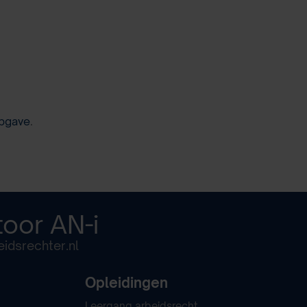
pgave
.
toor
AN-i
idsrechter.nl
Opleidingen
Leergang arbeidsrecht