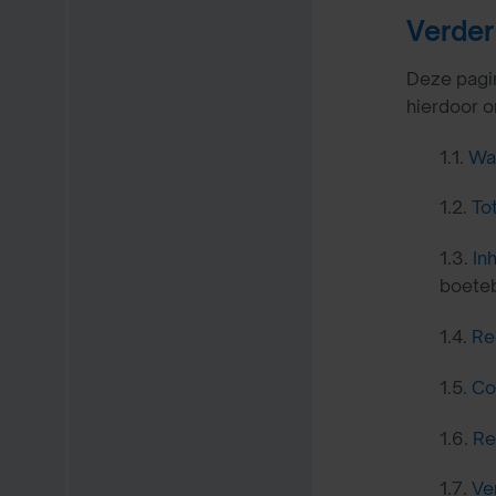
Verder
Deze pagin
hierdoor on
1.1.
Wat
1.2.
To
1.3.
In
boeteb
1.4.
Re
1.5.
Co
1.6.
Re
1.7.
Ve