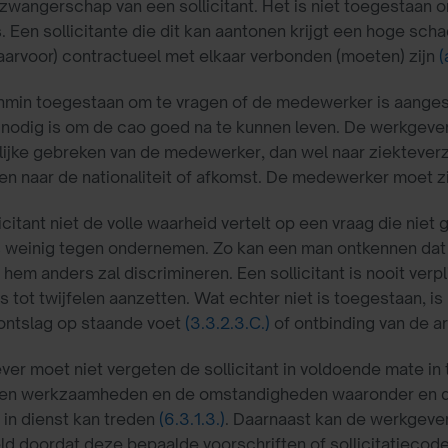
zwangerschap van een sollicitant. Het is niet toegestaan om
. Een sollicitante die dit kan aantonen krijgt een hoge sc
daarvoor) contractueel met elkaar verbonden (moeten) zijn
(
nmin toegestaan om te vragen of de medewerker is aanges
 nodig is om de cao goed na te kunnen leven. De werkgeve
lijke gebreken van de medewerker, dan wel naar ziektever
gen naar de nationaliteit of afkomst. De medewerker moet 
licitant niet de volle waarheid vertelt op een vraag die ni
 weinig tegen ondernemen. Zo kan een man ontkennen dat 
hem anders zal discrimineren. Een sollicitant is nooit verp
 tot twijfelen aanzetten. Wat echter niet is toegestaan, is 
 ontslag op staande voet
(3.3.2.3.C.)
of ontbinding van de 
er moet niet vergeten de sollicitant in voldoende mate in te
hten werkzaamheden en de omstandigheden waaronder en de
in dienst kan treden
(6.3.1.3.)
. Daarnaast kan de werkgever
ld doordat deze bepaalde voorschriften of sollicitatiecod