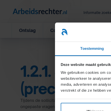
Ga
naar
Informatie zoek
inhoud
Ontslag
Concurrentiebeding
L
Toestemming
1.2.1. Sollicit
Deze website maakt gebruik
We gebruiken cookies om cont
websiteverkeer te analyseren
(precontractu
media, adverteren en analys
verstrekt of die ze hebben v
Tijdens de sollicitatiefase mag de werkgever g
ongepaste vragen stellen. De werkgever moet dui