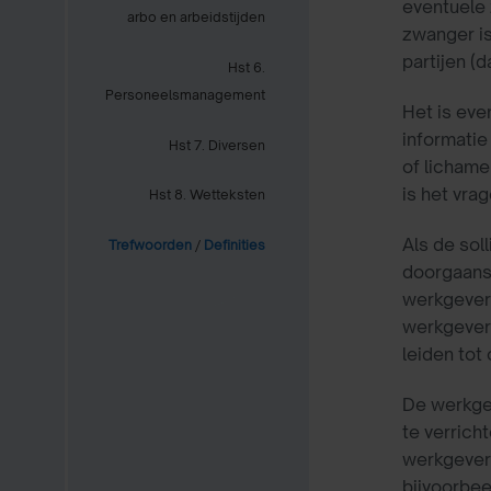
eventuele 
arbo en arbeidstijden
zwanger is
partijen (
Hst 6.
Personeelsmanagement
Het is eve
informatie
Hst 7. Diversen
of lichame
is het vra
Hst 8. Wetteksten
Als de sol
Trefwoorden
/
Definities
doorgaans
werkgever 
werkgevers
leiden tot
De werkgev
te verric
werkgever 
bijvoorbee