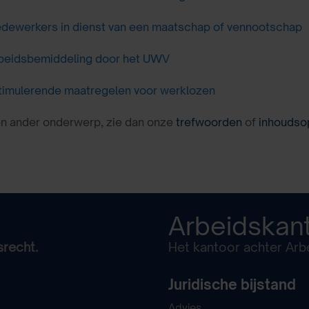
dewerkers in dienst van een maatschap of vennootschap
beidsbemiddeling door het UWV
timulerende maatregelen voor werklozen
en ander onderwerp, zie dan onze
trefwoorden
of
inhoudso
Arbeidskan
srecht.
Het kantoor achter Arbe
Juridische bijstand
Advies