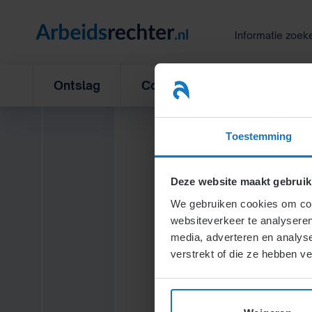
Ga
naar
Informatie zoek
inhoud
Ontslag
Concurrentiebeding
L
Toestemming
Trefwo
Deze website maakt gebruik
We gebruiken cookies om cont
websiteverkeer te analyseren
Nabestaanden:
Overlij
media, adverteren en analys
Nachtdienst:
Arbeidstij
verstrekt of die ze hebben v
Nakomen:
Loon
(4.1.5.)
V
Vaststellingsovereenk
Nationaliteit:
Aanstellen 