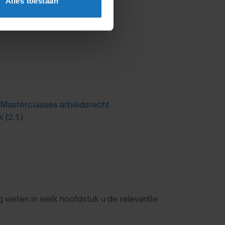
Alles toestaan
n
Masterclasses arbeidsrecht
ek
(2.1.)
ig weten in welk hoofdstuk u de relevantie