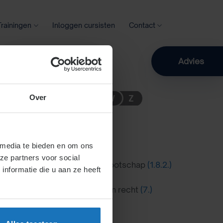
Trainingen
Inloggen cursisten
Contact
Zoeken
Advies
Over
 media te bieden en om ons
ze partners voor social
ap
(1.8.1.)
of vennoot van vennootschap
(1.8.2.)
nformatie die u aan ze heeft
en
(7.)
Verjaring
(7.)
Afstand van recht
(7.)