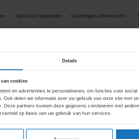
en
Specialist raadplegen
Opleidingen arbeidsrecht
oontransparantie
Ziekte
Meer
Details
orden N
 van cookies
ent en advertenties te personaliseren, om functies voor social
. Ook delen we informatie over uw gebruik van onze site met on
den medewerker
(3.6.2.)
Erfgenamen van maat van maatsch
e. Deze partners kunnen deze gegevens combineren met andere i
den
(5.3.)
erzameld op basis van uw gebruik van hun services.
akantierecht
(4.2.6.)
Pensioen
(4.3.4.)
VUT
(4.4.)
Proceder
omst
(7.)
vreemdelingen en identificatieplicht
(1.7.)