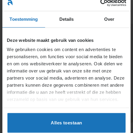
Ga
naar
menu
inhoud
Toestemming
Details
Over
Deze website maakt gebruik van cookies
We gebruiken cookies om content en advertenties te
personaliseren, om functies voor social media te bieden
en om ons websiteverkeer te analyseren. Ook delen we
informatie over uw gebruik van onze site met onze
1.6 Reglement en
partners voor social media, adverteren en analyse. Deze
partners kunnen deze gegevens combineren met andere
arbeidsovereenkomst
informatie die u aan ze heeft verstrekt of die ze hebben
verzameld op basis van uw gebruik van hun services.
Reglementen regelen arbeidsvoorwaarden en maken
deel uit van de arbeidsovereenkomst. Eenzijdige
wijzigingen door de werkgever vereisen een
Alles toestaan
zwaarwegend belang en overleg met medewerkers.
Voorwaardelijke rechten, zoals bonussen, kunnen