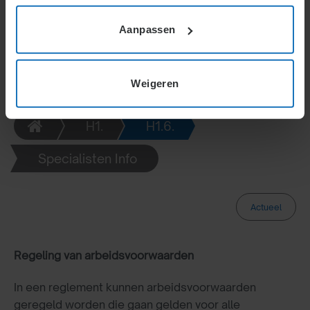
variëren afhankelijk van prestaties of
omstandigheden, mits deze wijzigingen tijdig en
Aanpassen
duidelijk worden aangekondigd.
Weigeren
H1.
H1.6.
Specialisten Info
Actueel
Regeling van arbeidsvoorwaarden
In een reglement kunnen arbeidsvoorwaarden
geregeld worden die gaan gelden voor alle